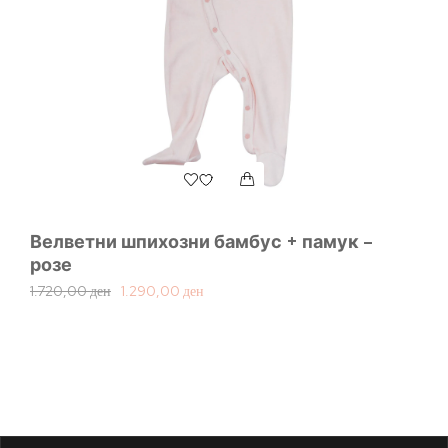
Велветни шпихозни бамбус + памук –
Б
розе
1.
1.720,00
ден
1.290,00
ден