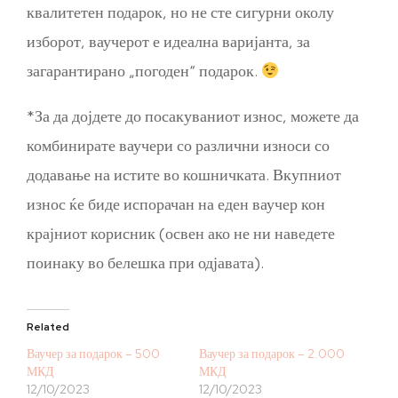
квалитетен подарок, но не сте сигурни околу
изборот, ваучерот е идеална варијанта, за
загарантирано „погоден“ подарок.
*За да дојдете до посакуваниот износ, можете да
комбинирате ваучери со различни износи со
додавање на истите во кошничката. Вкупниот
износ ќе биде испорачан на еден ваучер кон
крајниот корисник (освен ако не ни наведете
поинаку во белешка при одјавата).
Related
Ваучер за подарок – 500
Ваучер за подарок – 2.000
МКД
МКД
12/10/2023
12/10/2023