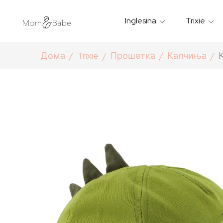
Inglesina
Trixie
Термички Садови За Храна
Мантилчиња За Дожд
Дома
Trixie
Прошетка
Капчиња