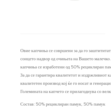
Овие капчиња се совршени за да го заштититат
сонцето надвор од очињата на Вашето малечко.
капчиња се изработени од 50% рециклиран паму
За да се гарантира квалитетот и издржливиот к
квалитетен производ кој ќе го носат и генера
Големината на капчето се прилагодиува со велк
Состав: 50% рециклиран памук, 50% памук