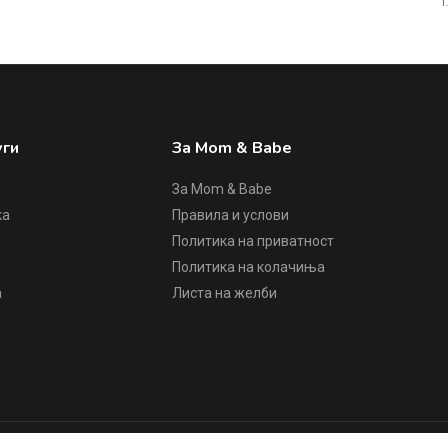
1
уги
За Mom & Babe
За Mom & Babe
ка
Правила и услови
Политика на приватност
е
Политика на колачиња
а
Листа на желби