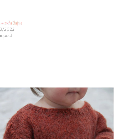
 – г-ѓа Зајче
3/2022
ar post