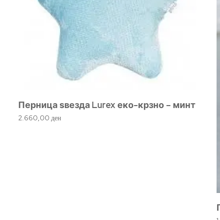
Перница ѕвезда Lurex еко-крзно – минт
2.660,00
ден