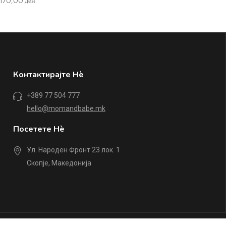
.170,00
ден
Контактирајте Нè
+389 77 504 777
hello@momandbabe.mk
Посетете Нè
Ул. Народен Фронт 23 лок. 1
Скопје, Македонија