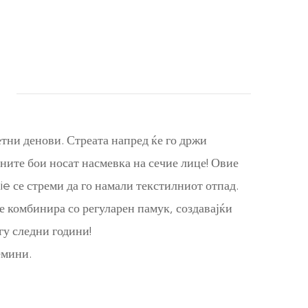
тни денови. Стреата напред ќе го држи
ните бои носат насмевка на сечие лице! Овие
e се стреми да го намали текстилниот отпад.
е комбинира со регуларен памук, создавајќи
гу следни години!
емини.