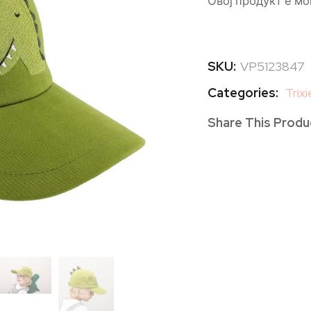
Овој продукт е мо
SKU:
VP5123847
Categories:
Trixi
Share This Produ