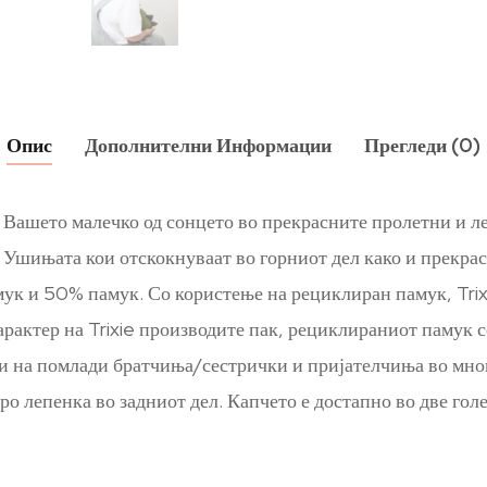
Опис
Дополнителни Информации
Прегледи (0)
 Вашето малечко од сонцето во прекрасните пролетни и ле
 Ушињата кои отскокнуваат во горниот дел како и прекрас
к и 50% памук. Со користење на рециклиран памук, Trixi
арактер на Trixie производите пак, рециклираниот памук с
ции на помлади братчиња/сестрички и пријателчиња во мно
ро лепенка во задниот дел. Капчето е достапно во две гол