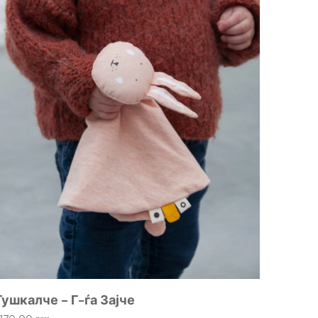
Дрвен
615,00
Гушкалче – Г-ѓа Зајче