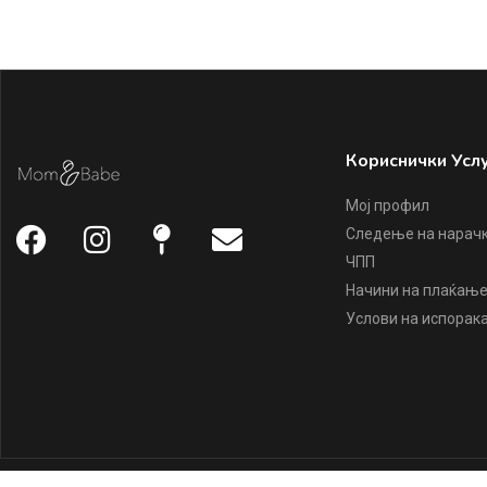
Кориснички Усл
Мој профил
Следење на нарач
ЧПП
Начини на плаќањ
Услови на испорак