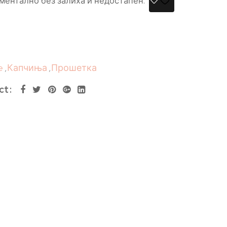
ментално без залиха и недостапен.
e
,
Капчиња
,
Прошетка
ct