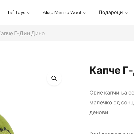
Taf Toys
Aliap Merino Wool
Подароци
Игрални & Подлоги – Baby Gyms
Термо Торбици & Футроли
Термички Садови За Храна
Бањарки & Пешкири
Капче Г-Дин Дино
Капче Г
Овие капчиња се
малечко од сонц
денови.