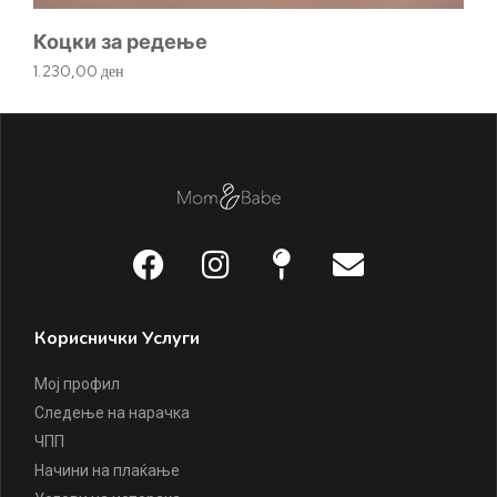
Коцки за редење
1.230,00
ден
Кориснички Услуги
Мој профил
Следење на нарачка
ЧПП
Начини на плаќање