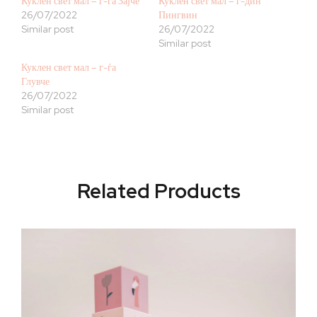
Куклен свет мал – г-ѓа Зајче
Куклен свет мал – г-дин
26/07/2022
Пингвин
Similar post
26/07/2022
Similar post
Куклен свет мал – г-ѓа
Глувче
26/07/2022
Similar post
Related Products