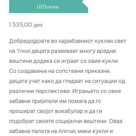
10Поени
1.535,00
ден
Добредојдовте во најзабавниот куклен свет
на Trixie! децата развиваат многу вредни
вештини додека си играат со овие кукли.
Со создавање на сопствени приказни,
децата учат како да гледаат на ситуации од
различни перспективи. Играњето со овие
забавни пријатели им помага да го
прошират својот вокабулар и да ги
подобрат своите социјални вештини. Оваа
забавна палета на Animals меки кукли и