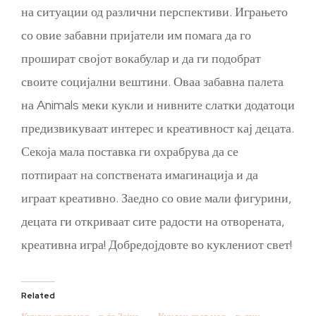
на ситуации од различни перспективи. Играњето
со овие забавни пријатели им помага да го
прошират својот вокабулар и да ги подобрат
своите социјални вештини. Оваа забавна палета
на Animals меки кукли и нивните слатки додатоци
предизвикуваат интерес и креативност кај децата.
Секоја мала поставка ги охрабрува да се
потпираат на сопствената имагинација и да
играат креативно. Заедно со овие мали фигурини,
децата ги откриваат сите радости на отворената,
креативна игра! Добредојдовте во куклениот свет!
Related