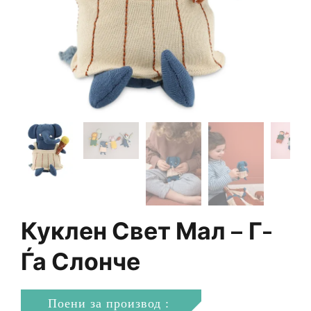
Куклен Свет Мал – Г-
Ѓа Слонче
Поени за производ :