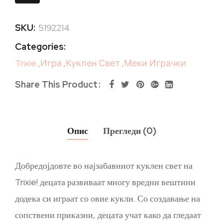
SKU:
5192214
Categories:
Trixie
,
Игра
,
Куклен Свет
,
Меки Играчки
Share This Product
Опис
Прегледи (0)
Добредојдовте во најзабавниот куклен свет на
Trixie! децата развиваат многу вредни вештини
додека си играат со овие кукли. Со создавање на
сопствени приказни, децата учат како да гледаат