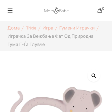
0
Дома
Trixie
Игра
Гумени Играчки
Играчка За Вежбање Фат Од Природна
Гума Г-Ѓа Глувче