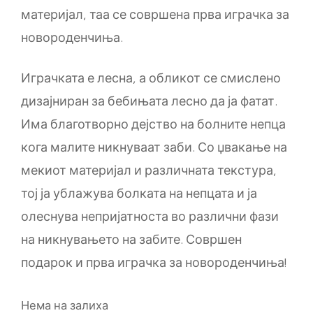
материјал, таа се совршена прва играчка за
новороденчиња.
Играчката е лесна, а обликот се смислено
дизајниран за бебињата лесно да ја фатат.
Има благотворно дејство на болните непца
кога малите никнуваат заби. Со џвакање на
мекиот материјал и различната текстура,
тој ја ублажува болката на непцата и ја
олеснува непријатноста во различни фази
на никнувањето на забите. Совршен
подарок и прва играчка за новороденчиња!
Нема на залиха