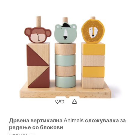
Дрвена вертикална Animals сложувалка за
П
редење со блокови
2.