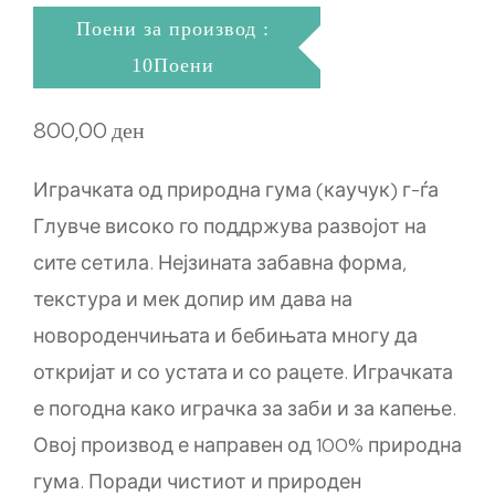
Поени за производ :
10Поени
800,00
ден
Играчката од природна гума (каучук) г-ѓа
Глувче високо го поддржува развојот на
сите сетила. Нејзината забавна форма,
текстура и мек допир им дава на
новороденчињата и бебињата многу да
откријат и со устата и со рацете. Играчката
е погодна како играчка за заби и за капење.
Овој производ е направен од 100% природна
гума. Поради чистиот и природен