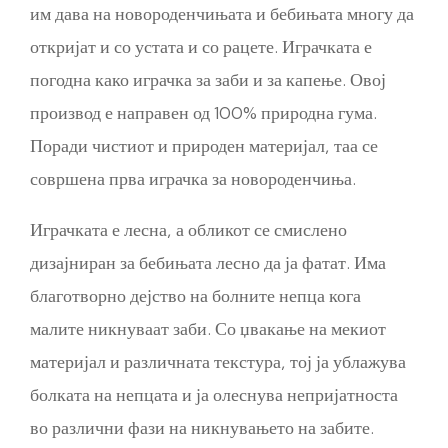
им дава на новороденчињата и бебињата многу да
откријат и со устата и со рацете. Играчката е
погодна како играчка за заби и за капење. Овој
производ е направен од 100% природна гума.
Поради чистиот и природен материјал, таа се
совршена прва играчка за новороденчиња.
Играчката е лесна, а обликот се смислено
дизајниран за бебињата лесно да ја фатат. Има
благотворно дејство на болните непца кога
малите никнуваат заби. Со џвакање на мекиот
материјал и различната текстура, тој ја ублажува
болката на непцата и ја олеснува непријатноста
во различни фази на никнувањето на забите.