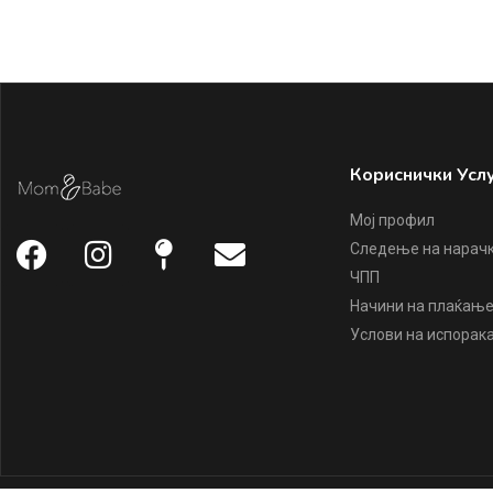
Кориснички Усл
Мој профил
Следење на нарач
ЧПП
Начини на плаќањ
Услови на испорак