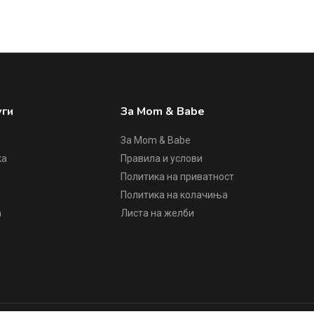
уги
За Mom & Babe
За Mom & Babe
ка
Правила и услови
Политика на приватност
е
Политика на колачиња
а
Листа на желби