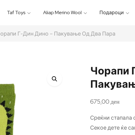
Taf Toys
Aliap Merino Wool
Подароци
Игрални & Подлоги – Baby Gyms
Термо Торбици & Футроли
Термички Садови За Храна
Бањарки & Пешкири
орапи Г-Дин Дино – Пакување Од Два Пара
Чорапи 
Пакувањ
675,00
ден
Среќни стапала 
Секое дете ќе са