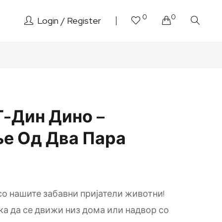
0
0
Login
Register
Г-Дин Дино –
е Од Два Пара
со нашите забавни пријатели животни!
ка да се движи низ дома или надвор со