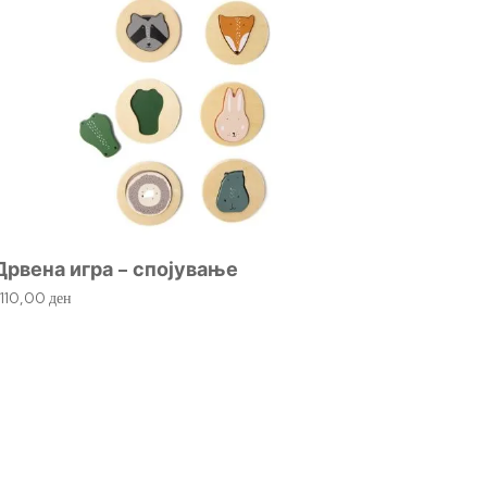
Дрвена игра – спојување
Дрвен
.110,00
ден
2.155,0