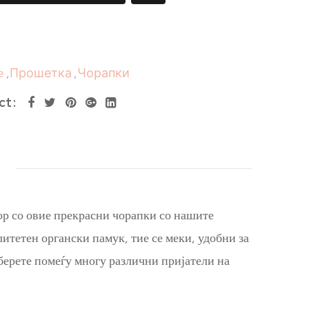
e
,
Прошетка
,
Чорапки
ct
вор со овие прекрасни чорапки со нашите
тетен органски памук, тие се меки, удобни за
берете помеѓу многу различни пријатели на