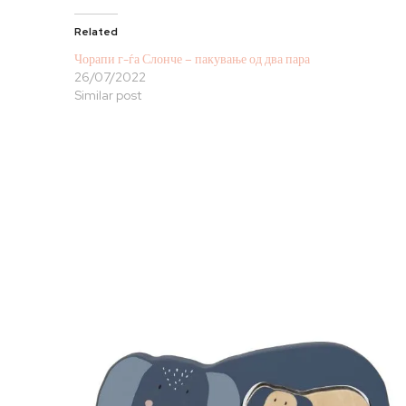
Related
Чорапи г-ѓа Слонче – пакување од два пара
26/07/2022
Similar post