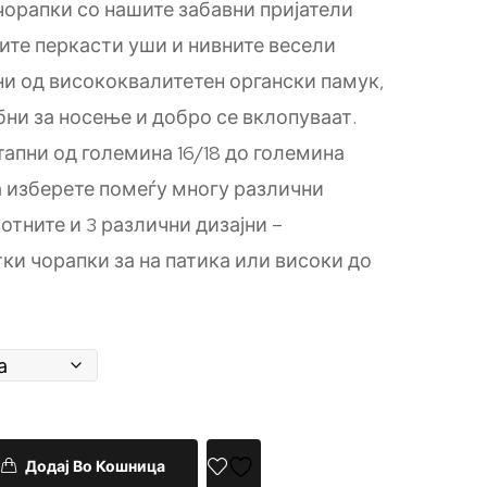
чорапки со нашите забавни пријатели
ите перкасти уши и нивните весели
ни од висококвалитетен органски памук,
бни за носење и добро се вклопуваат.
тапни од големина 16/18 до големина
а изберете помеѓу многу различни
отните и 3 различни дизајни –
ки чорапки за на патика или високи до
Додај Во Кошница