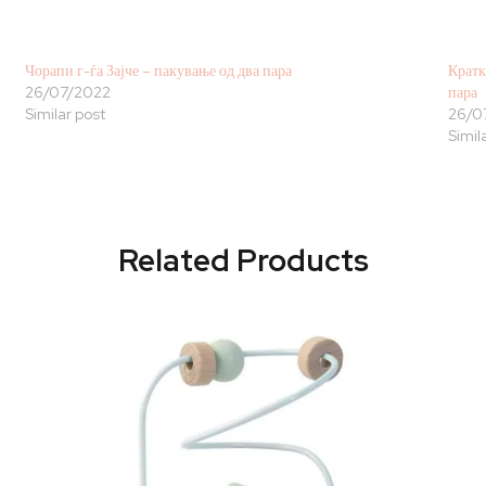
Чорапи г-ѓа Зајче – пакување од два пара
Кратк
26/07/2022
пара
Similar post
26/0
Simil
Related Products