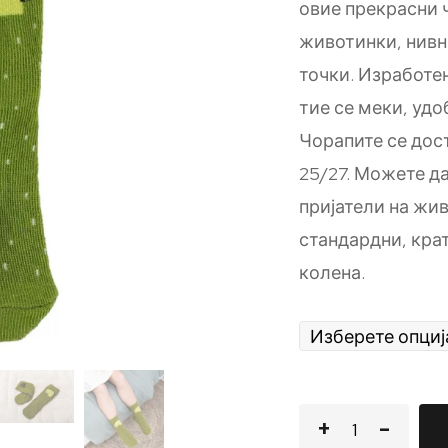
овие прекрасни 
животинки, нивн
точки. Изработе
тие се меки, удо
Чорапите се дос
25/27. Можете д
пријатели на жив
стандардни, крат
колена.