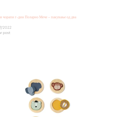
и чорапи г-дин Поларно Мече – пакување од два
7/2022
ar post