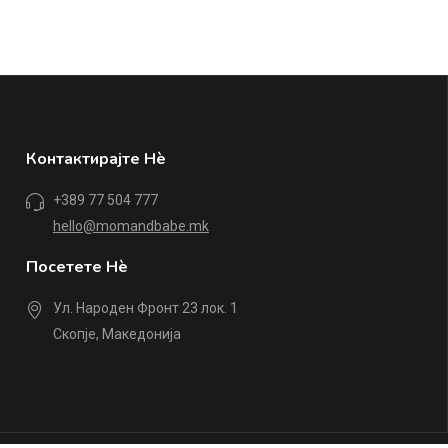
Контактирајте Нè
+389 77 504 777
hello@momandbabe.mk
Посетете Нè
Ул. Народен Фронт 23 лок. 1
Скопје, Македонија