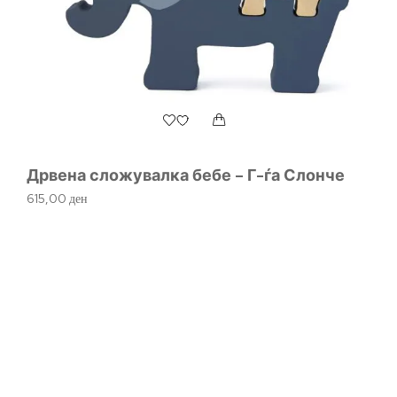
Дрвена сложувалка бебе – Г-ѓа Слонче
615,00
ден
Д
1.