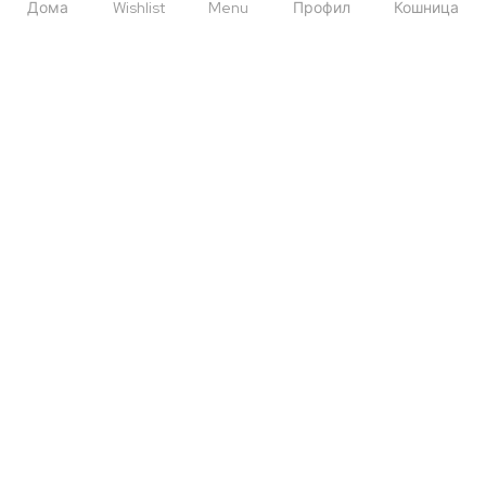
Дома
Wishlist
Menu
Профил
Кошница
Правила и услови
Политика на приватност
Политика на колачиња
Листа на желби
Контактирајте Нè
+389 77 504 777
hello@momandbabe.mk
Посетете Нè
Ул. Народен Фронт 23 лок. 1
Скопје, Македонија
Copyright ©
Mom & Babe
2022, all rights