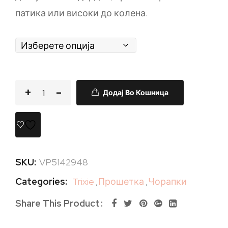
патика или високи до колена.
Додај Во Кошница
SKU:
VP5142948
Categories:
Trixie
,
Прошетка
,
Чорапки
Share This Product