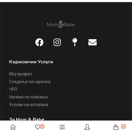
Кориснички Услуги
Мој профил
Следење на нарачка
ЧПП
Начини на плаќање
Услови на испорака
За Mom & Babe
0
0
За Mom & Babe