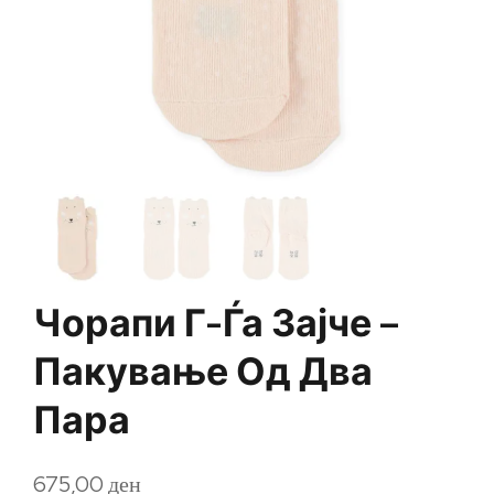
Чорапи Г-Ѓа Зајче –
Пакување Од Два
Пара
675,00
ден