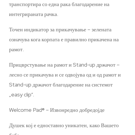
транспортира со една рака благодарение на
интегрираната рачка.
Точен индикатор за прикачување – зелената
означува кога корпата е правилно прикачена на
рамот.
Прицврстување на рамот и Stand-up држачот –
лесно се прикачува и се одвојува од и од рамот и
Stand-up држачот благодарение на системот
„easy clip“.
Welcome Pad® – Извонредно добредојде
Душек кој е едноставно уникатен, како Вашето