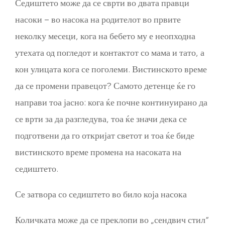
Седиштето може да се сврти во двата правци
насоки – во насока на родителот во првите
неколку месеци, кога на бебето му е неопходна
утехата од погледот и контактот со мама и тато, а
кон улицата кога се поголеми. Вистинското време
да се промени правецот? Самото детенце ќе го
направи тоа јасно: кога ќе почне континуирано да
се врти за да разгледува, тоа ќе значи дека се
подготвени да го откријат светот и тоа ќе биде
вистинското време промена на насоката на
седиштето.
Се затвора со седиштето во било која насока
Количката може да се преклопи во „сендвич стил“