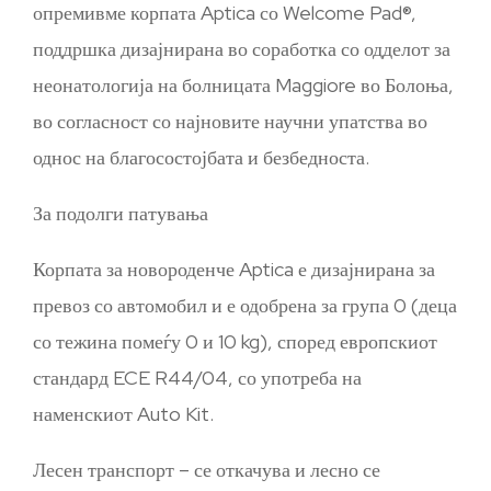
опремивме корпата Aptica со Welcome Pad®,
поддршка дизајнирана во соработка со одделот за
неонатологија на болницата Maggiore во Болоња,
во согласност со најновите научни упатства во
однос на благосостојбата и безбедноста.
За подолги патувања
Корпата за новороденче Aptica е дизајнирана за
превоз со автомобил и е одобрена за група 0 (деца
со тежина помеѓу 0 и 10 kg), според европскиот
стандард ECE R44/04, со употреба на
наменскиот Auto Kit.
Лесен транспорт – се откачува и лесно се