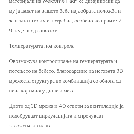
материјали на Welcome Pad® се дизајнирани да
му ја дадат на вашето бебе најдобрата положба и
заштита што им е потребна, особено во првите 7-
9 недели од животот.
Температурата под контрола
Овозможува контролирање на температурата и
потењето на бебето, благодарение на неговата 3D
мрежеста структура во комбинација со облога од
пена која многу дише и мека.
Дното од 3D мрежа и 40 отвори за вентилација ја
подобруваат циркулацијата и спречуваат
таложење на влага.