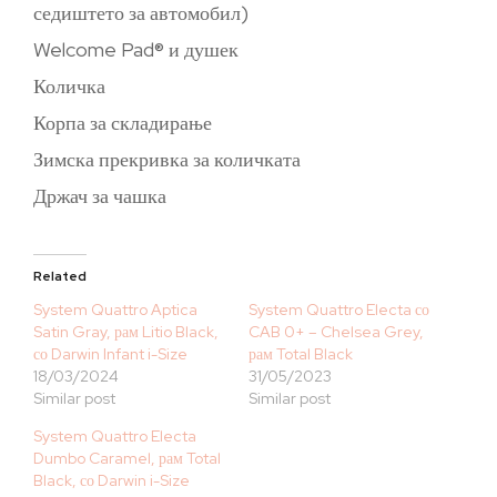
седиштето за автомобил)
Welcome Pad® и душек
Количка
Корпа за складирање
Зимска прекривка за количката
Држач за чашка
Related
System Quattro Aptica
System Quattro Electa со
Satin Gray, рам Litio Black,
CAB 0+ – Chelsea Grey,
со Darwin Infant i-Size
рам Total Black
18/03/2024
31/05/2023
Similar post
Similar post
System Quattro Electa
Dumbo Caramel, рам Total
Black, со Darwin i-Size