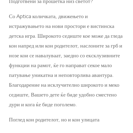
Подготвени за прошетка низ светот?
Со Aptica количката, движењето и
истражувањето на нови простори е вистинска
детска игра. Широкото седиште кое може да гледа
кон напред или кон родителот, наслоните за грб и
нозе кои се навалуваат, заедно со ексклузивните
функции на рамот, ќе го направат секое мало
патување уникатна и неповторлива авантура.
Благодарение на исклучително широкото и меко
седиште, Вашето дете ќе биде удобно сместено
дури и кога ќе биде поголемо.
Поглед кон родителот, но и кон улицата