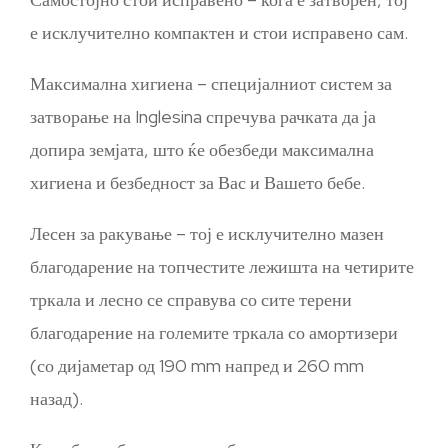
е исклучително компактен и стои исправено сам.
Максимална хигиена – специјалниот систем за
затворање на Inglesina спречува рачката да ја
допира земјата, што ќе обезбеди максимална
хигиена и безбедност за Вас и Вашето бебе.
Лесен за ракување – тој е исклучително мазен
благодарение на топчестите лежишта на четирите
тркала и лесно се справува со сите терени
благодарение на големите тркала со амортизери
(со дијаметар од 190 mm напред и 260 mm
назад).