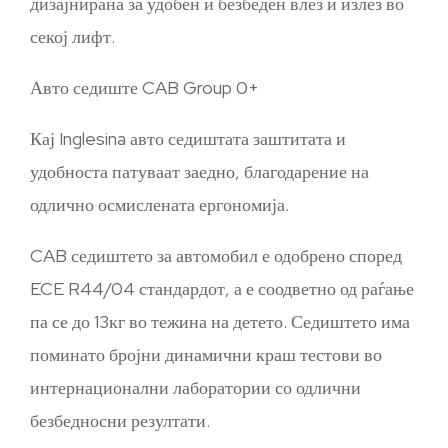
дизајнирана за удобен и безбеден влез и излез во
секој лифт.
Авто седиште CAB Group 0+
Кај Inglesina авто седиштата заштитата и
удобноста патуваат заедно, благодарение на
одлично осмислената ергономија.
CAB седиштето за автомобил е одобрено според
ECE R44/04 стандардот, а е соодветно од раѓање
па се до 13кг во тежина на детето. Седиштето има
поминато бројни динамични краш тестови во
интернационални лаборатории со одлични
безбедносни резултати.