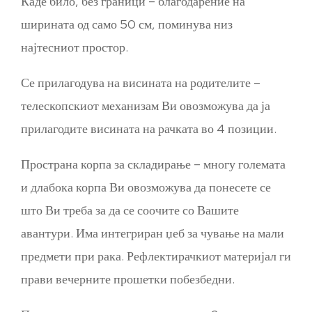
Каде било, без граници – благодарение на
ширината од само 50 см, поминува низ
најтесниот простор.
Се прилагодува на висината на родителите –
телескопскиот механизам Ви овозможува да ја
прилагодите висината на рачката во 4 позиции.
Пространа корпа за складирање – многу големата
и длабока корпа Ви овозможува да понесете се
што Ви треба за да се соочите со Вашите
авантури. Има интегриран џеб за чување на мали
предмети при рака. Рефлектирачкиот материјал ги
прави вечерните прошетки побезбедни.