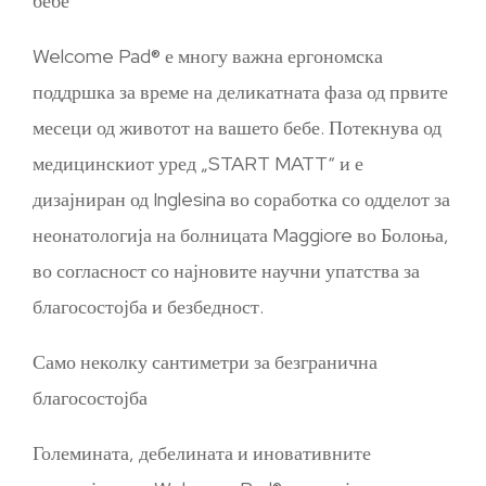
бебе
Welcome Pad® е многу важна ергономска
поддршка за време на деликатната фаза од првите
месеци од животот на вашето бебе. Потекнува од
медицинскиот уред „START MATT“ и е
дизајниран од Inglesina во соработка со одделот за
неонатологија на болницата Maggiore во Болоња,
во согласност со најновите научни упатства за
благосостојба и безбедност.
Само неколку сантиметри за безгранична
благосостојба
Големината, дебелината и иновативните