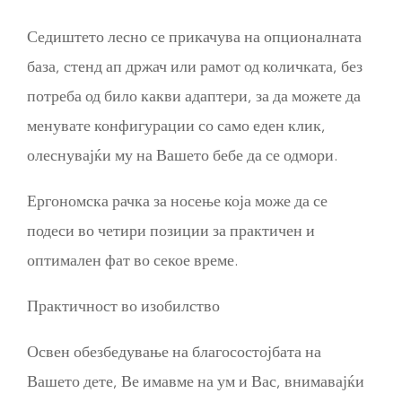
Седиштето лесно се прикачува на опционалната
база, стенд ап држач или рамот од количката, без
потреба од било какви адаптери, за да можете да
менувате конфигурации со само еден клик,
олеснувајќи му на Вашето бебе да се одмори.
Ергономска рачка за носење која може да се
подеси во четири позиции за практичен и
оптимален фат во секое време.
Практичност во изобилство
Освен обезбедување на благосостојбата на
Вашето дете, Ве имавме на ум и Вас, внимавајќи