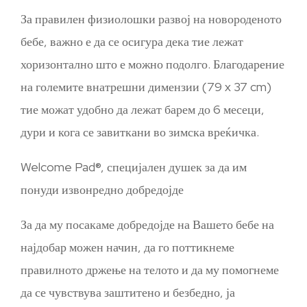
За правилен физиолошки развој на новороденото
бебе, важно е да се осигура дека тие лежат
хоризонтално што е можно подолго. Благодарение
на големите внатрешни димензии (79 x 37 cm)
тие можат удобно да лежат барем до 6 месеци,
дури и кога се завиткани во зимска вреќичка.
Welcome Pad®, специјален душек за да им
понуди извонредно добредојде
За да му посакаме добредојде на Вашето бебе на
најдобар можен начин, да го поттикнеме
правилното држење на телото и да му помогнеме
да се чувствува заштитено и безбедно, ја