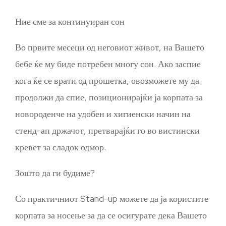
Ние сме за континуиран сон
Во првите месеци од неговиот живот, на Вашето
бебе ќе му биде потребен многу сон. Ако заспие
кога ќе се врати од прошетка, овозможете му да
продолжи да спие, позиционирајќи ја корпата за
новороденче на удобен и хигиенски начин на
стенд-ап држачот, претварајќи го во вистински
кревет за сладок одмор.
Зошто да ги будиме?
Со практичниот Stand-up можете да ја користите
корпата за носење за да се осигурате дека Вашето