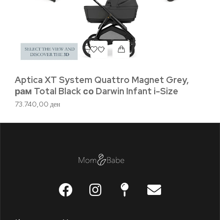
In
с
2.
Aptica XT System Quattro Magnet Grey,
рам Total Black со Darwin Infant i-Size
73.740,00
ден