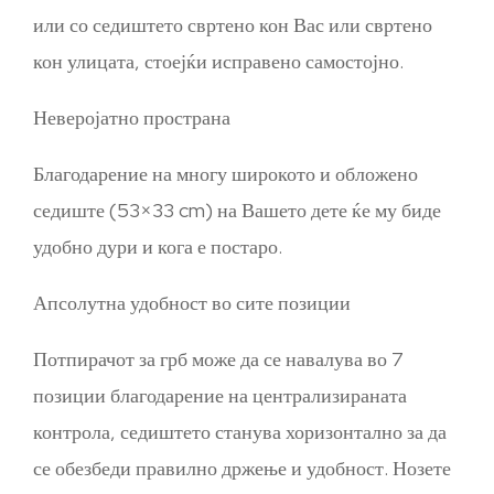
или со седиштето свртено кон Вас или свртено
кон улицата, стоејќи исправено самостојно.
Неверојатно пространа
Благодарение на многу широкото и обложено
седиште (53×33 cm) на Вашето дете ќе му биде
удобно дури и кога е постаро.
Апсолутна удобност во сите позиции
Потпирачот за грб може да се навалува во 7
позиции благодарение на централизираната
контрола, седиштето станува хоризонтално за да
се обезбеди правилно држење и удобност. Нозете