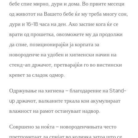
бебе спие мирно, дури и дома. Во првите месеци
од животот на Вашето бебе ќе му треба многу сон,
дури и 16-18 часа на ден. Ако заспие кога ќе се
врати од прошетка, овозможете му да продолжи
да спие, позиционирајќи ја корпата за
новороденче на удобен и хигиенски начин на
стенд-ап држачот, претварајќи го во вистински
кревет за сладок одмор.
Одржување на хигиена – благодарение на Stand-
up држачот, валканите тркала кои акумулираат
влажност на рамот остануваат надвор.
Совршено за ноќта – новороденчињата често
претпочитаат да спијат во количка затоа што се