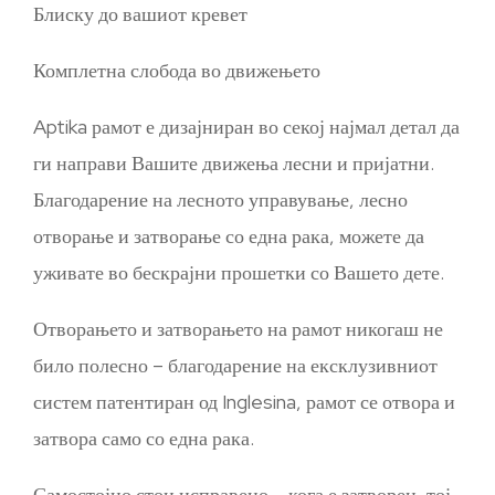
Блиску до вашиот кревет
Комплетна слобода во движењето
Aptika рамот е дизајниран во секој најмал детал да
ги направи Вашите движења лесни и пријатни.
Благодарение на лесното управување, лесно
отворање и затворање со една рака, можете да
уживате во бескрајни прошетки со Вашето дете.
Отворањето и затворањето на рамот никогаш не
било полесно – благодарение на ексклузивниот
систем патентиран од Inglesina, рамот се отвора и
затвора само со една рака.
Самостојно стои исправено – кога е затворен, тој