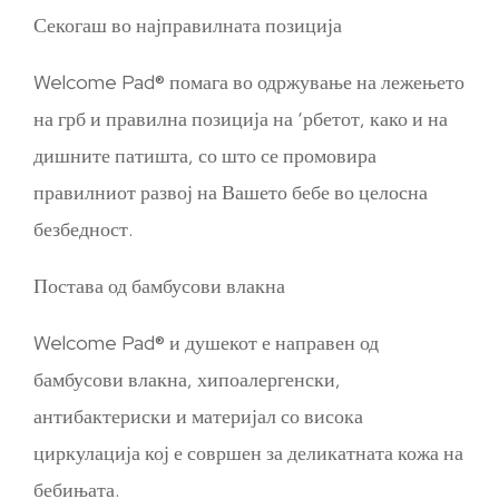
Секогаш во најправилната позиција
Welcome Pad® помага во одржување на лежењето
на грб и правилна позиција на ‘рбетот, како и на
дишните патишта, со што се промовира
правилниот развој на Вашето бебе во целосна
безбедност.
Постава од бамбусови влакна
Welcome Pad® и душекот е направен од
бамбусови влакна, хипоалергенски,
антибактериски и материјал со висока
циркулација кој е совршен за деликатната кожа на
бебињата.