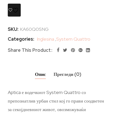
SKU:
KA60Q0SNG
Categories:
Inglesina
,
System Quattro
Share This Product
Опис
Прегледи (0)
Aptica е водечкиот System Quattro со
препознатлив урбан стил кој го прави соодветен
за секојдневниот живот, овозможуваќи