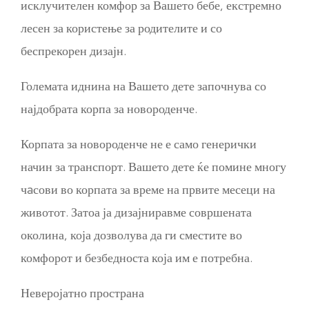
исклучителен комфор за Вашето бебе, екстремно
лесен за користење за родителите и со
беспрекорен дизајн.
Големата иднина на Вашето дете започнува со
најдобрата корпа за новороденче.
Корпата за новороденче не е само генерички
начин за транспорт. Вашето дете ќе помине многу
чaсови во корпата за време на првите месеци на
животот. Затоа ја дизајниравме совршената
околина, која дозволува да ги сместите во
комфорот и безбедноста која им е потребна.
Неверојатно пространа