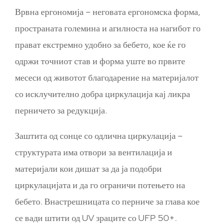
Врвна ергономија – неговата ергономска форма,
пространата големина и агилноста на нагибот го
прават екстремно удобно за бебето, кое ќе го
одржи точниот став и форма уште во првите
месеси од животот благодарение на материјалот
со исклучително добра циркулација кај ликра
перничето за редукција.
Заштита од сонце со одлична циркулација –
структурата има отвори за вентилација и
материјали кои дишат за да ја подобри
циркулацијата и да го ограничи потењето на
бебето. Внастрешницата со перниче за глава кое
се вади штити од UV зраците со UFP 50+.