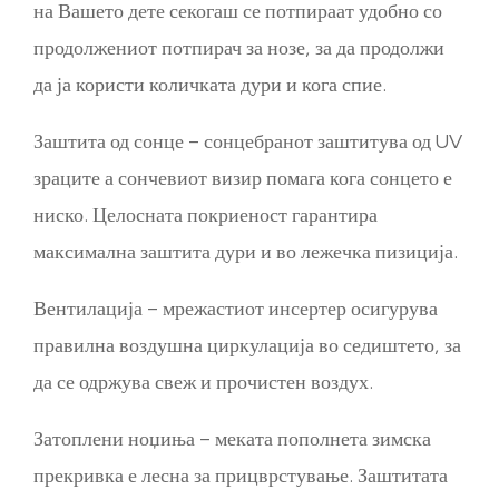
на Вашето дете секогаш се потпираат удобно со
продолжениот потпирач за нозе, за да продолжи
да ја користи количката дури и кога спие.
Заштита од сонце – сонцебранот заштитува од UV
зраците а сончевиот визир помага кога сонцето е
ниско. Целосната покриеност гарантира
максимална заштита дури и во лежечка пизиција.
Вентилација – мрежастиот инсертер осигурува
правилна воздушна циркулација во седиштето, за
да се одржува свеж и прочистен воздух.
Затоплени ноџиња – меката пополнета зимска
прекривка е лесна за прицврстување. Заштитата