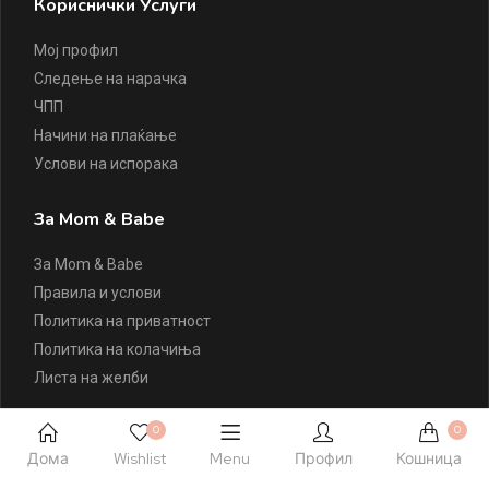
Кориснички Услуги
Мој профил
Следење на нарачка
ЧПП
Начини на плаќање
Услови на испорака
За Mom & Babe
За Mom & Babe
Правила и услови
Политика на приватност
Политика на колачиња
Листа на желби
Контактирајте Нè
0
0
Дома
Wishlist
Menu
Профил
Кошница
+389 77 504 777