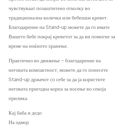
чувствуваат позаштитено отколку во
традиционална количка или бебешки кревет.
Благодарение на Stand-up можете да го имате
Вашето бебе покрај креветот за да ви помогне за
време на ноќното хранење.
Практично во движење – благодарение на
неговата компактност, можете да го понесете
Stand-up држачот со себе за да ја користите
неговата пригодна корпа за носење во секоја
прилика.
Кај баба и дедо
На одмор