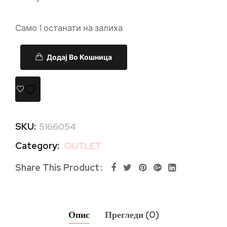
Само 1 останати на залиха
Додај Во Кошница
SKU:
5166054
Category:
OUTLET
Share This Product
Опис
Прегледи (0)