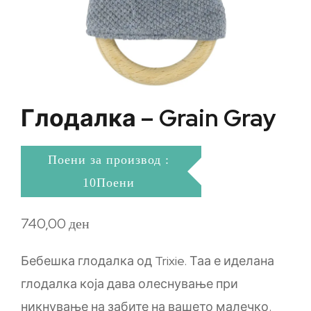
Глодалка – Grain Gray
Поени за производ :
10Поени
740,00
ден
Бебешка глодалка од Trixie. Таа е иделана
глодалка која дава олеснување при
никнување на забите на вашето малечко.