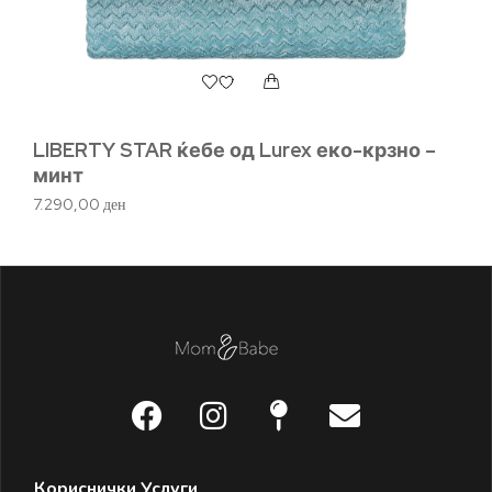
LIBERTY STAR ќебе од Lurex еко-крзно –
Ба
минт
1.
7.290,00
ден
Кориснички Услуги