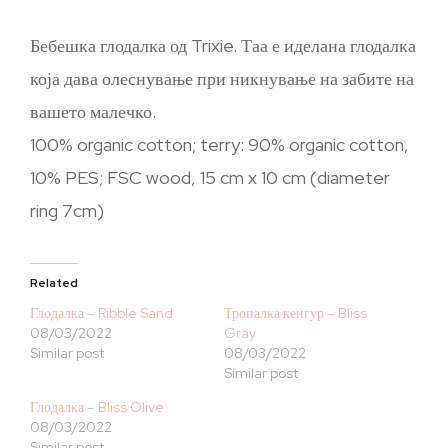
Бебешка глодалка од Trixie. Таа е иделана глодалка
која дава олеснување при никнување на забите на
вашето малечко.
100% organic cotton; terry: 90% organic cotton,
10% PES; FSC wood, 15 cm x 10 cm (diameter
ring 7cm)
Related
Глодалка – Ribble Sand
Тропалка кенгур – Bliss
08/03/2022
Gray
Similar post
08/03/2022
Similar post
Глодалка – Bliss Olive
08/03/2022
Similar post