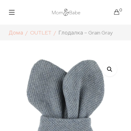
0
Дома
OUTLET
Глодалка – Grain Gray