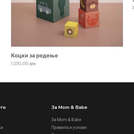
Коцки за редење
1.230,00
ден
уги
За Mom & Babe
За Mom & Babe
ка
Правила и услови