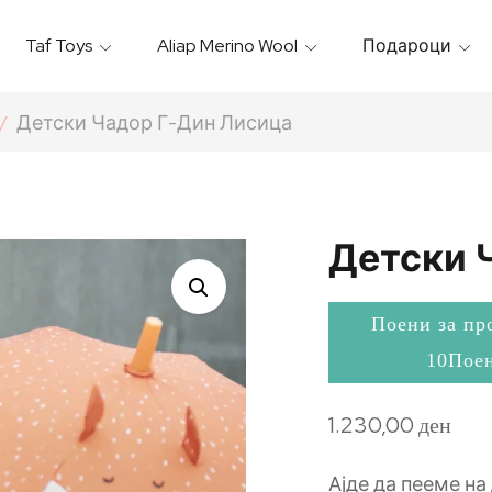
Taf Toys
Aliap Merino Wool
Подароци
Игрални & Подлоги – Baby Gyms
Термо Торбици & Футроли
Термички Садови За Храна
Бањарки & Пешкири
Детски Чадор Г-Дин Лисица
Детски 
Поени за пр
10Пое
1.230,00
ден
Ајде да пееме на