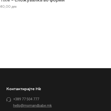
740,00
ден
Дрвен
1.230,
Контактирајте Нè
+389 77 504 777
hello@momandbabe.mk