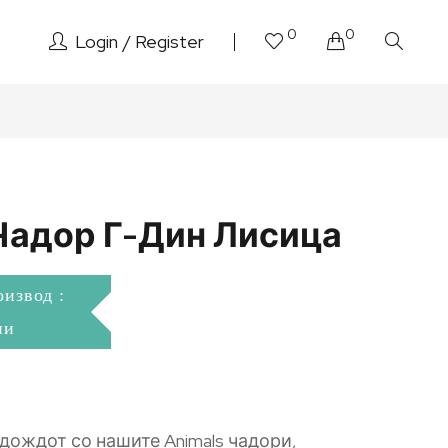
0
0
Login
Register
Чадор Г-Дин Лисица
оизвод :
ни
 дождот со нашите Animals чадори,