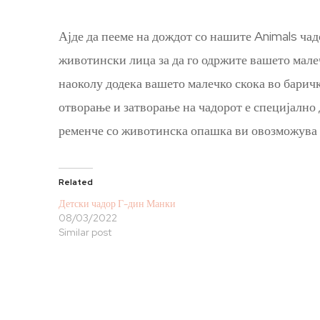
Ајде да пееме на дождот со нашите Animals ча
животински лица за да го одржите вашето малеч
наоколу додека вашето малечко скока во барич
отворање и затворање на чадорот е специјално
ременче со животинска опашка ви овозможува ур
Related
Детски чадор Г-дин Манки
08/03/2022
Similar post