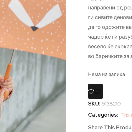
направени од ре
ги сивите денов
да го одржите ва
чадор ќе ги раз
весело ќе скока
во баричките за
Нема на залиха
SKU:
5138210
Categories:
Trixi
Share This Produ