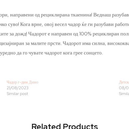
дори, направени од рециклирана ткаенина! Веднаш разуба
ко суво! Кога врне, овој весел чадор ќе ги разубави работ
ките за дожд! Чадорот е направен од 100% рециклиран пол
 дизајниран за малите прсти. Чадорот има силна, високок
едно да го чувате чадорот кога грее сонцето.
Чадор г-дин Дино
Детск
21/08/2023
08/0
Similar post
Simil
Related Products