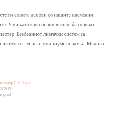
вете ги сивите денови со нашите насмеани
ите. Ушињата како перки весело ќе скокаат
иестер. Безбедниот лизгачки систем за
валитетна и лесна алуминиумска рамка. Малото
и чадор Г-ѓа Зајче
3/2022
ar post