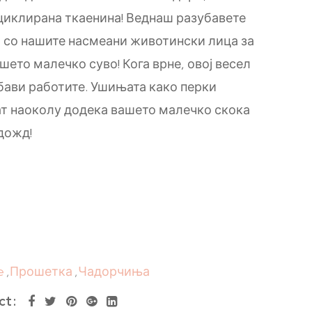
циклирана ткаенина! Веднаш разубавете
и со нашите насмеани животински лица за
шето малечко суво! Кога врне, овој весел
убави работите. Ушињата како перки
ат наоколу додека вашето малечко скока
 дожд!
e
,
Прошетка
,
Чадорчиња
ct