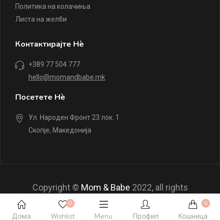
Политика на колачиња
Листа на желби
Контактирајте Нè
+389 77 504 777
hello@momandbabe.mk
Посетете Нè
Ул. Народен Фронт 23 лок. 1
Скопје, Македонија
Copyright ©
Mom & Babe
2022, all rights
reserved.
0
0
Дома
Wishlist
Menu
Профил
Кошница