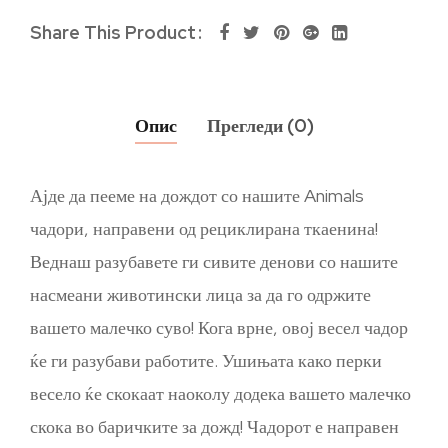
Share This Product
Опис
Прегледи (0)
Ајде да пееме на дождот со нашите Animals
чадори, направени од рециклирана ткаенина!
Веднаш разубавете ги сивите денови со нашите
насмеани животински лица за да го одржите
вашето малечко суво! Кога врне, овој весел чадор
ќе ги разубави работите. Ушињата како перки
весело ќе скокаат наоколу додека вашето малечко
скока во баричките за дожд! Чадорот е направен