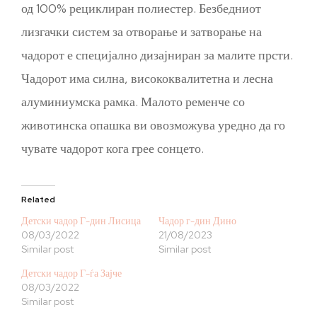
од 100% рециклиран полиестер. Безбедниот
лизгачки систем за отворање и затворање на
чадорот е специјално дизајниран за малите прсти.
Чадорот има силна, висококвалитетна и лесна
алуминиумска рамка. Малото ременче со
животинска опашка ви овозможува уредно да го
чувате чадорот кога грее сонцето.
Related
Детски чадор Г-дин Лисица
Чадор г-дин Дино
08/03/2022
21/08/2023
Similar post
Similar post
Детски чадор Г-ѓа Зајче
08/03/2022
Similar post