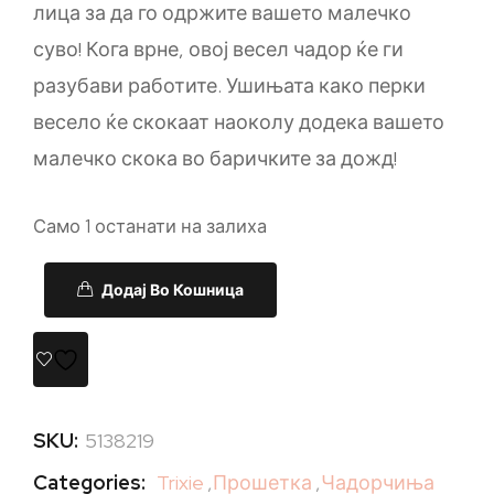
лица за да го одржите вашето малечко
суво! Кога врне, овој весел чадор ќе ги
разубави работите. Ушињата како перки
весело ќе скокаат наоколу додека вашето
малечко скока во баричките за дожд!
Само 1 останати на залиха
Додај Во Кошница
SKU:
5138219
Categories:
Trixie
,
Прошетка
,
Чадорчиња