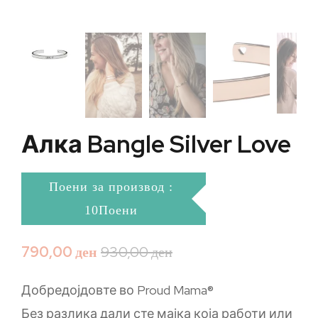
Алка Bangle Silver Love
Поени за производ :
10Поени
790,00
ден
930,00
ден
Добредојдовте во Proud Mama®
Без разлика дали сте мајка која работи или