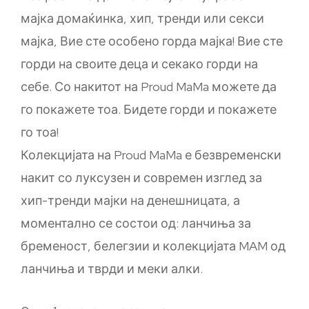
мајка домаќинка, хип, тренди или секси
мајка, Вие сте особено горда мајка! Вие сте
горди на своите деца и секако горди на
себе. Со накитот на Proud MaMa можете да
го покажете тоа. Бидете горди и покажете
го тоа!
Колекцијата на Proud MaMa е безвременски
накит со луксузен и современ изглед за
хип-тренди мајки на денешницата, а
моментално се состои од: ланчиња за
бременост, белегзии и колекцијата MAM од
ланчиња и тврди и меки алки.