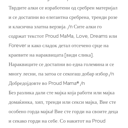
Тврдите алки се изработени од сребрен материјал
и се достапни во елегантна сребрена, тренди розе
и класична златна верзија. /n Сите алки го
содржат текстот Proud MaMa, Love, Dreams или
Forever и како сладок детал отсечено срце на
краевите на нараквицата [види слика].
Нараквиците се достапни во една големина и се
многу лесни, па затоа се секогаш добар избор./n
Добредојдовте во Proud Mama® /n
Без разлика дали сте мајка која работи или мајка
домаќинка, хип, тренди или секси мајка, Вие сте
особено горда мајка! Вие сте горди на своите деца
и секако горди на себе. Со накитот на Proud