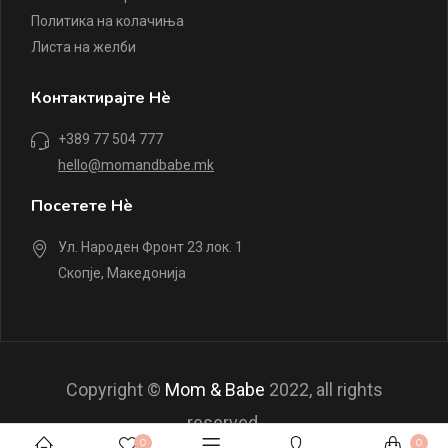
Политика на колачиња
Листа на желби
Контактирајте Нè
+389 77 504 777
hello@momandbabe.mk
Посетете Нè
Ул. Народен Фронт 23 лок. 1
Скопје, Македонија
Copyright ©
Mom & Babe
2022, all rights
reserved.
0
0