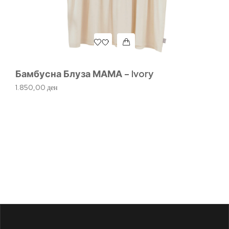
Бамбусна Блуза МАМА – Ivory
1.850,00
ден
Ч
2.