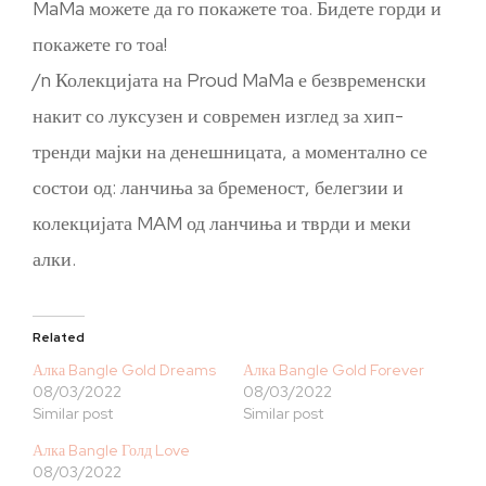
MaMa можете да го покажете тоа. Бидете горди и
покажете го тоа!
/n Колекцијата на Proud MaMa е безвременски
накит со луксузен и современ изглед за хип-
тренди мајки на денешницата, а моментално се
состои од: ланчиња за бременост, белегзии и
колекцијата MAM од ланчиња и тврди и меки
алки.
Related
Алка Bangle Gold Dreams
Алка Bangle Gold Forever
08/03/2022
08/03/2022
Similar post
Similar post
Алка Bangle Голд Love
08/03/2022