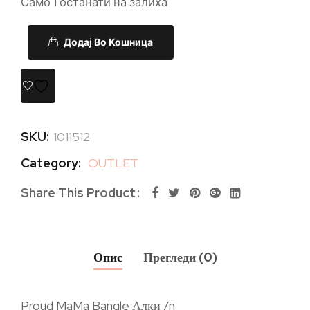
Само 1 останати на залиха
Додај Во Кошница
SKU:
1011512
Category:
OUTLET
Share This Product
Опис
Прегледи (0)
Proud MaMa Bangle Алки /n