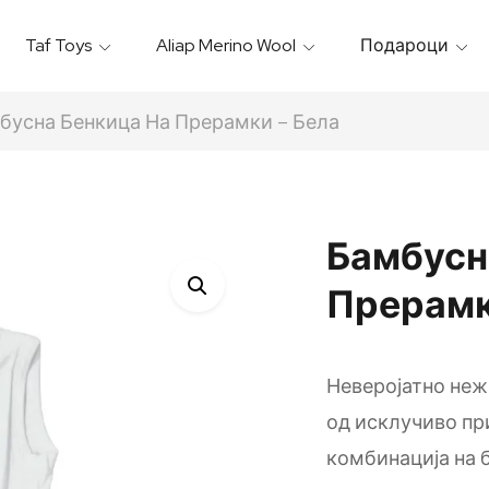
Taf Toys
Aliap Merino Wool
Подароци
Игрални & Подлоги – Baby Gyms
Термо Торбици & Футроли
Термички Садови За Храна
Бањарки & Пешкири
бусна Бенкица На Прерамки – Бела
Бамбусн
Прерамк
Неверојатно нежн
од исклучиво пр
комбинација на 