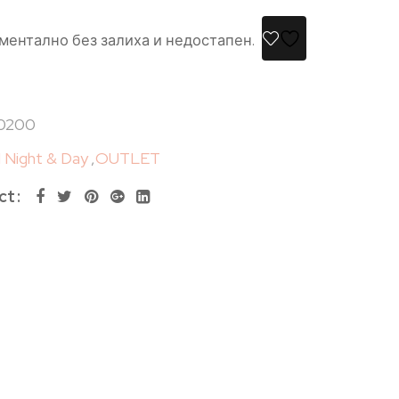
ментално без залиха и недостапен.
0200
Night & Day
,
OUTLET
ct