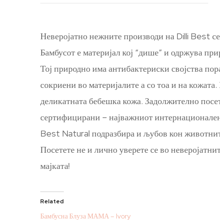
Неверојатно нежните производи на Dilli Best с
Бамбусот е материјал кој “дише” и одржува при
Тој природно има антибактериски својства пора
сокриени во материјалите а со тоа и на кожата.
деликатната бебешка кожа. Задолжително посет
сертифицирани – најважниот интернационален с
Best Natural подразбира и љубов кон животнит
Посетете не и лично уверете се во неверојатни
мајката!
Related
Бамбусна Блуза МАМА – Ivory