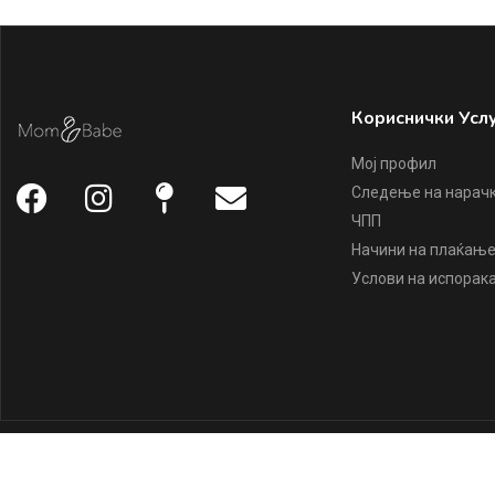
Кориснички Усл
Мој профил
Следење на нарач
ЧПП
Начини на плаќањ
Услови на испорак
Copyright ©
Mom & Babe
2022, all rights reserved.