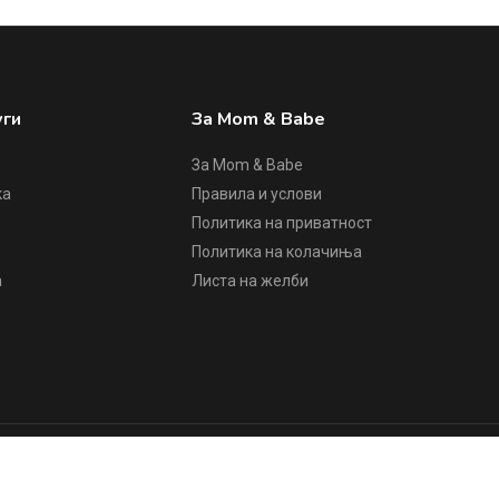
уги
За Mom & Babe
За Mom & Babe
ка
Правила и услови
Политика на приватност
е
Политика на колачиња
а
Листа на желби