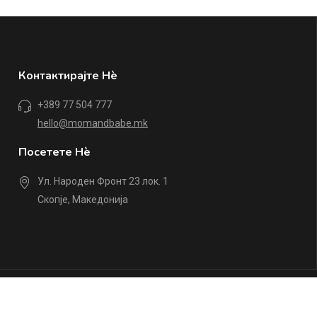
Контактирајте Нè
+389 77 504 777
hello@momandbabe.mk
Посетете Нè
Ул. Народен Фронт 23 лок. 1
Скопје, Македонија