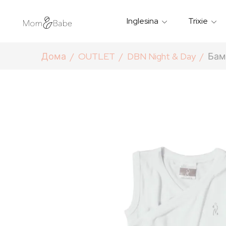
Inglesina
Trixie
Термички Садови За Храна
Мантилчиња За Дожд
Дома
OUTLET
DBN Night & Day
Бам