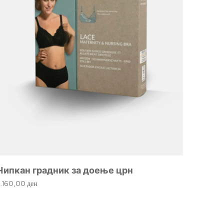
Велве
розе
1.720,
Чипкан градник за доење црн
2.160,00
ден