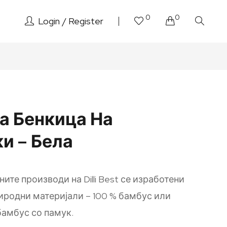
0
0
Login
Register
а Бенкица На
и – Бела
ите производи на Dilli Best се изработени
иродни материјали – 100 % бамбус или
бамбус со памук.