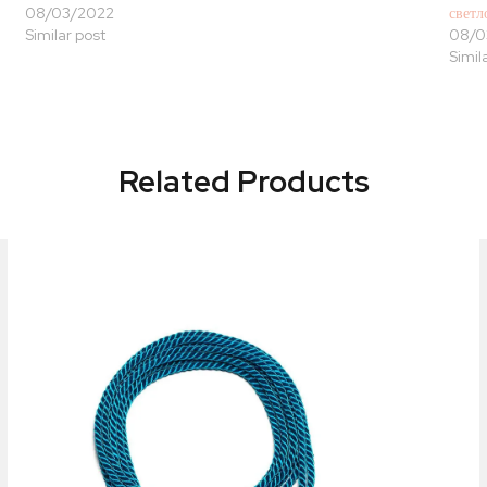
08/03/2022
светл
Similar post
08/0
Simil
Related Products