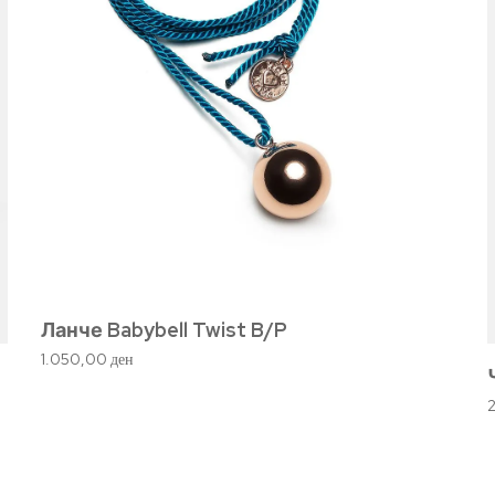
Ланче Babybell Twist B/P
1.050,00
ден
–