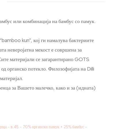
амбус или комбинација на бамбус со памук.
 “bamboo kun”, кој ги намалува бактериите
ата неверојатна мекост е совршена за
! Сите материјали се загарантирано GOTS
д органско потекло. Филозофијата на Dilli
материјал.
енца за Вашето малечко, како и за (идната)
ица – в.45 – 70% органски памук + 25% бамбус –