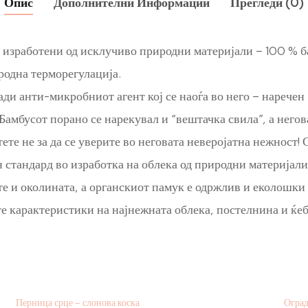
Опис
Дополнителни Информации
Прегледи (0)
е изработени од исклучиво природни материјали – 100 % б
родна терморегулација.
ди анти-микробниот агент кој се наоѓа во него – наречен
 Бамбусот порано се нарекувал и “вештачка свила”, а негов
ете не за да се уверите во неговата неверојатна нежност
тандард во изработка на облека од природни материјали о
е и околината, а органскиот памук е одржлив и еколошки 
те карактеристики на најнежната облека, постелнина и ќеб
Перница срце – слонова коска
Оград