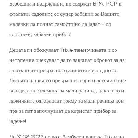
Безбедни и издржливи, не содржат BPA, PCP и
фталати, садовите се супер забавни за Вашите
малечки да почнат самостојно да јадат – од
сопствен, забавен прибор!
Децата ги обожуваат Trixie тањирчињата и со
нетрпение очекуваат да го завршат оброкот за да
го откријат прекрасното животинче на дното.
Лесната чашка со прекрасни шари и весели бои е
во идеална големина за мали рачиња, како што и
лажичките одговараат токму за мали рачиња кои
прв за пат започнуваат да користат прибор за
јадење!
До 31.08.2023 целиот бамбусен ранг од Trixie на