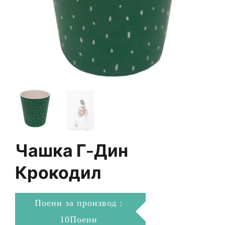
Чашка Г-Дин
Крокодил
Поени за производ :
10Поени