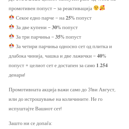
промотивен попуст – за реактивација
Секое едно парче – на 𝟐𝟓% попуст
За две купени – 𝟑𝟎% попуст
За три парчиња – 𝟑𝟓% попуст
За четири парчиња односно сет од плитка и
длабока чинија, чашка и две лажички – 𝟒𝟎%
попуст = целиот сет е достапен за само 𝟏.𝟐𝟓𝟒
денари!
Промотивната акција важи само до 31ви Август,
или до истрошување на количините. Не го
испуштајте Вашиот сет!
Зашто ни се допаѓа: