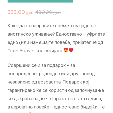
322,00
ден
430,00
ден
Како да го направите времето за јадење
вистинско уживање? Едноставно – уфрлете
едно (или измешајте повеќе) пријателче од
Trixie Animals колекцијата
Совршени се и за подарок – за
новороденче, роденден или друг повод –
независно од возрастта! Подарок кој
гарантирано ќе се користи од започнување
со дохрана па до четврата, петтата година,
а веројатно повеќе – едноставно бидејќи – е