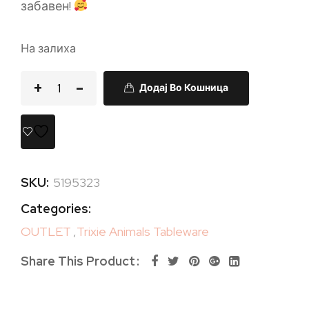
забавен!
На залиха
Додај Во Кошница
SKU:
5195323
Categories:
OUTLET
,
Trixie Animals Tableware
Share This Product