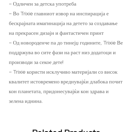
– Одличен за детска употреба
– Во Trixie главниот извор на инспирација е
бескрајната имагинација на детето за создавање
на прекрасен дизајн и фантастичен принт
– Од новороденче па до тинејџ годините, Trixie Ве
поддржува во сите фази на раст низ додатоци и
производи за секое дете!
– Trixie користи исклучиво материјали со висок
квалитет истовремено вреднувајќи длабока почит
кон планетата, придонесувајќи кон здрава и
зелена иднина.