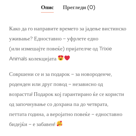
Опис
Прегледи (0)
Како да го направите времето за јадење вистинско
уживање? Едноставно – уфрлете едно
(или измешајте повеќе) пријателче од Trixie
Animals колекцијата
Совршени се и за подарок – за новороденче,
роденден или друг повод – независно од
возрастта! Подарок кој гарантирано ќе се користи
од започнување со дохрана па до четврата,
петтата година, а веројатно повеќе – едноставно
бидејќи – е забавен!