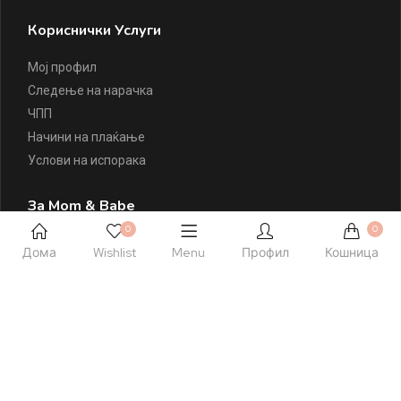
Кориснички Услуги
Мој профил
Следење на нарачка
ЧПП
Начини на плаќање
Услови на испорака
За Mom & Babe
0
0
За Mom & Babe
Дома
Wishlist
Menu
Профил
Кошница
Правила и услови
Политика на приватност
Политика на колачиња
Листа на желби
Контактирајте Нè