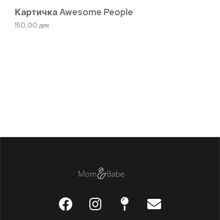
Картичка Awesome People
150,00
ден
Ч
2.