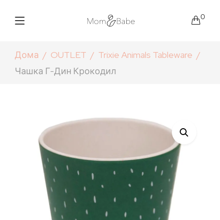
0
Дома
OUTLET
Trixie Animals Tableware
Чашка Г-Дин Крокодил