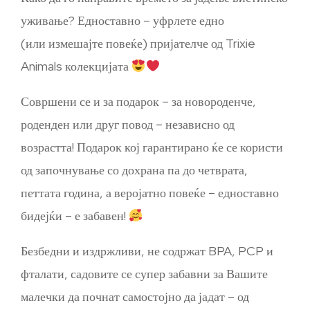
уживање? Едноставно – уфрлете едно
(или измешајте повеќе) пријателче од Trixie
Animals колекцијата
Совршени се и за подарок – за новороденче,
роденден или друг повод – независно од
возрастта! Подарок кој гарантирано ќе се користи
од започнување со дохрана па до четврата,
петтата година, а веројатно повеќе – едноставно
бидејќи – е забавен!
Безбедни и издржливи, не содржат BPA, PCP и
фталати, садовите се супер забавни за Вашите
малечки да почнат самостојно да јадат – од