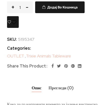
Додај Во Кошница
SKU:
5195347
Categories:
OUTLET
,
Trixie Animals Tableware
Share This Product
Опис
Прегледи (0)
Како да го направите времето за јадење вистинско