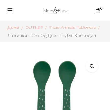
0
Дома
OUTLET
Trixie Animals Tableware
Лажички – Сет Од Две – Г-Дин Крокодил