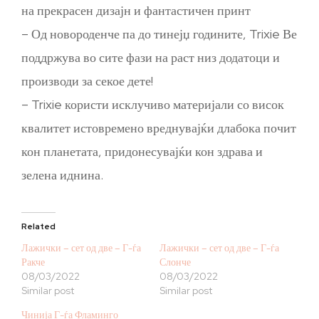
на прекрасен дизајн и фантастичен принт
– Од новороденче па до тинејџ годините, Trixie Ве
поддржува во сите фази на раст низ додатоци и
производи за секое дете!
– Trixie користи исклучиво материјали со висок
квалитет истовремено вреднувајќи длабока почит
кон планетата, придонесувајќи кон здрава и
зелена иднина.
Related
Лажички – сет од две – Г-ѓа
Лажички – сет од две – Г-ѓа
Ракче
Слонче
08/03/2022
08/03/2022
Similar post
Similar post
Чинија Г-ѓа Фламинго