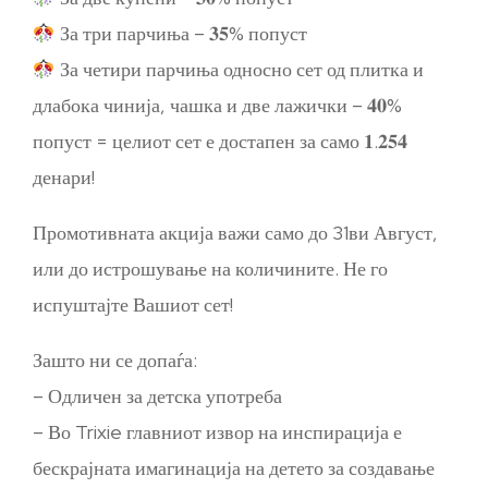
За три парчиња – 𝟑𝟓% попуст
За четири парчиња односно сет од плитка и
длабока чинија, чашка и две лажички – 𝟒𝟎%
попуст = целиот сет е достапен за само 𝟏.𝟐𝟓𝟒
денари!
Промотивната акција важи само до 31ви Август,
или до истрошување на количините. Не го
испуштајте Вашиот сет!
Зашто ни се допаѓа:
– Одличен за детска употреба
– Во Trixie главниот извор на инспирација е
бескрајната имагинација на детето за создавање