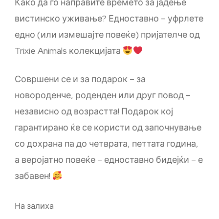
Како да го направите времето за јадење
вистинско уживање? Едноставно – уфрлете
едно (или измешајте повеќе) пријателче од
Trixie Animals колекцијата
Совршени се и за подарок – за
новороденче, роденден или друг повод –
независно од возрастта! Подарок кој
гарантирано ќе се користи од започнување
со дохрана па до четврата, петтата година,
а веројатно повеќе – едноставно бидејќи – е
забавен!
На залиха