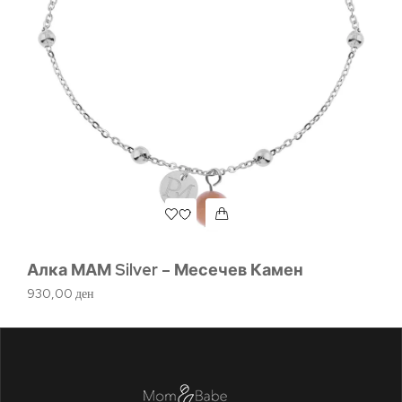
Алка МАМ Silver – Месечев Камен
Ла
930,00
ден
1.