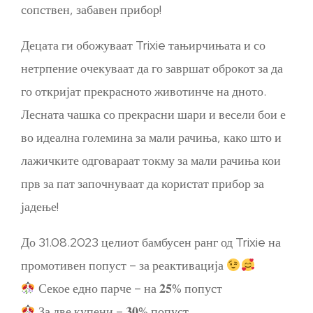
сопствен, забавен прибор!
Децата ги обожуваат Trixie тањирчињата и со
нетрпение очекуваат да го завршат оброкот за да
го откријат прекрасното животинче на дното.
Лесната чашка со прекрасни шари и весели бои е
во идеална големина за мали рачиња, како што и
лажичките одговараат токму за мали рачиња кои
прв за пат започнуваат да користат прибор за
јадење!
До 31.08.2023 целиот бамбусен ранг од Trixie на
промотивен попуст – за реактивација
Секое едно парче – на 𝟐𝟓% попуст
За две купени – 𝟑𝟎% попуст