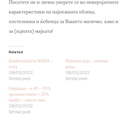
Посетете не и лично уверете се во неверојатните
карактеристики на најнежната облека,
постелнина и ќебенца за Вашето малечко, како и
за (идната) мајката!
Related
Бамбусна Блуза МАМА –
Перница срце – слонова
Ivory
коска
08/03/2022
08/03/2022
Similar post
Similar post
Оградица – в.45 – 70%
органски памук + 25%
бамбус – светло сина
08/03/2022
Similar post