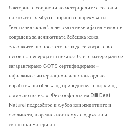
бактериите сокриени во материјалите а со тоа и
на кожата. Бамбусот порано се нарекувал и
“вештачка свила”, а неговата неверојатна мекост е
совршена за деликатната бебешка кожа.
Задолжително посетете не за да се уверите во
неговата неверојатна нежност! Сите материјали се
загарантирано GOTS сертифицирани –
најважниот интернационален стандард во
изработка на облека од природни материјали од
органско потекло. Филозофијата на Dilli Best
Natural подразбира и љубов кон животните и
околината, а органскиот памук е одржлив и
еколошки материјал.