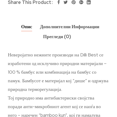
Share This Product
Опис
Дополнителни Информации
Прегледи (0)
Неверојатно нежните производи на Dilli Best се
изработени од исклучиво природни материјали –
100 % бамбус или комбинација на бамбус со
памук. Бамбусот е материјал кој “дише” и одржува
природна терморегулација.
Тој природно има антибактериски својства
поради анти-микробниот агент кој се наоѓа во
него – наречен “bamboo kun”, кој ги намалува