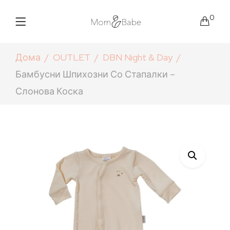
0
Дома
OUTLET
DBN Night & Day
Бамбусни Шпихозни Со Стапалки –
Слонова Коска