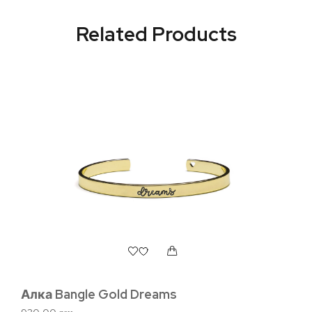
Related Products
Алка Bangle Gold Dreams
Ал