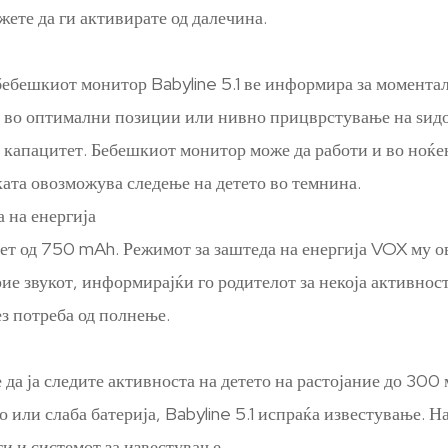
жете да ги активирате од далечина.
бебешкиот монитор Babyline 5.1 ве информира за момента
е во оптимални позиции или нивно прицврстување на ѕидот
м капацитет. Бебешкиот монитор може да работи и во ноќе
иката овозможува следење на детето во темнина.
а на енергија
итет од 750 mAh. Режимот за заштеда на енергија VOX му о
рие звукот, информирајќи го родителот за некоја активнос
ез потреба од полнење.
да ја следите активноста на детето на растојание до 300 м
о или слаба батерија, Babyline 5.1 испраќа известување.
ти и системот за известување.