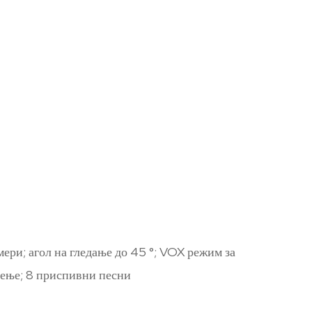
ери; агол на гледање до 45 °; VOX режим за
анење; 8 приспивни песни