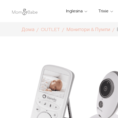
Inglesina
Trixie
Термички Садови За Храна
Мантилчиња За Дожд
Дома
OUTLET
Монитори & Пумпи