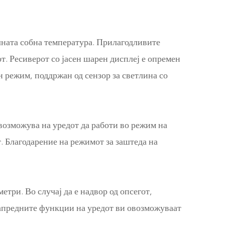
лната собна температура. Прилагодливите
. Ресиверот со јасен шарен дисплеј е опремен
н режим, поддржан од сензор за светлина со
возможува на уредот да работи во режим на
т. Благодарение на режимот за заштеда на
етри. Во случај да е надвор од опсегот,
 Напредните функции на уредот ви овозможуваат