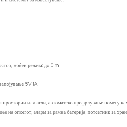
остор, ноќен режим: до 5 m
напојување 5V 1A
и простории или агли; автоматско префрлување помеѓу кам
бење на опсегот; аларм за рамна батерија; потсетник за хр