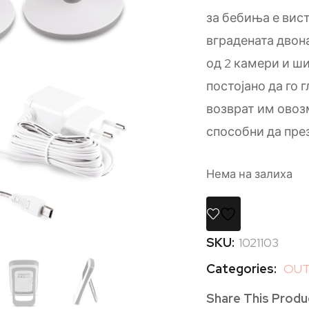
за бебиња е вис
вградената двон
од 2 камери и ш
постојано да го 
возврат им овоз
способни да пре
Нема на залиха
SKU:
1021103
Categories:
OUT
Share This Produ