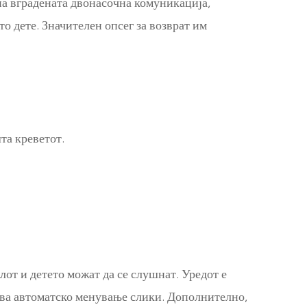
 на вградената двонасочна комуникација,
то дете. Значителен опсег за возврат им
та креветот.
лот и детето можат да се слушнат. Уредот е
жува автоматско менување слики. Дополнително,