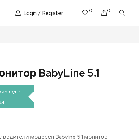
0
0
Login
Register
нитор BabyLine 5.1
оизвод :
ни
 родители модерен Babyline 5.1 монитор