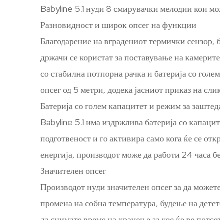
Babyline 5.1 нуди 8 смирувачки мелодии кои мо
Разновидност и широк опсег на функции
Благодарение на вградениот термички сензор, 
држачи се користат за поставување на камерит
со стабилна потпорна рачка и батерија со голе
опсег од 5 метри, додека јасниот приказ на сл
Батерија со голем капацитет и режим за заштед
Babyline 5.1 има издржлива батерија со капац
подготвеност и го активира само кога ќе се отк
енергија, производот може да работи 24 часа б
Значителен опсег
Производот нуди значителен опсег за да можете 
промена на собна температура, будење на детет
да снимате време на хранење за кое ќе ве потсе