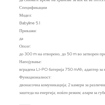
Спецификации
Модел:
Babyline 5.1
Прикажи:
да
Опсег:
до 300 m на отворено, до 50 m во затворен пр
Напојување:
вградена LI-PO батерија 750 mAh, адаптер за 
Функционалност:
двонасочна комуникација; 2 камери за различн
заштеда на енергија; ноќен режим; аларм за гу