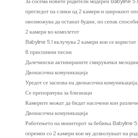
За сосема новите родители модерен Babyline 5.
прегледот на слики од 2 камери и широкиот опсе
овозможува да останат будни, но сепак способн
2 камери во комплетот
Babyline 5.1 вклучува 2 камери кои се користат
8 приспивни песни
Далечински активираните смирувачки мелодии в
Двонасочна комуникација
Уредот се заснова на двонасочна комуникација,
Се препорачува за близнаци
Камерите можат да бидат насочени кон различн
Двонасочна комуникација
Работењето на мониторот за бебиња Babyline 5.
опремен со 2 камери кои му дозволуваат на ро