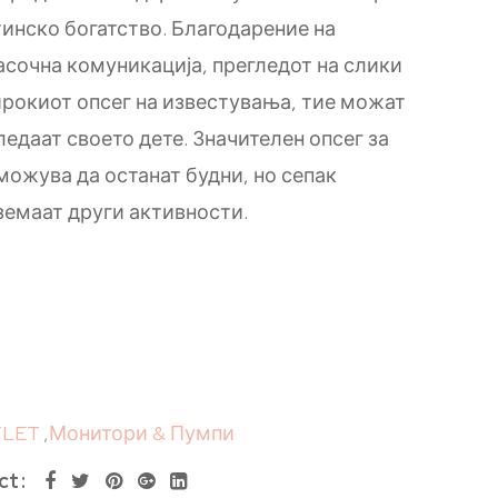
тинско богатство. Благодарение на
асочна комуникација, прегледот на слики
ирокиот опсег на известувања, тие можат
гледаат своето дете. Значителен опсег за
можува да останат будни, но сепак
земаат други активности.
LET
,
Монитори & Пумпи
ct