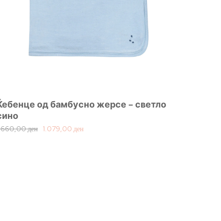
Ќебенце од бамбусно жерсе – светло
сино
1.660,00
ден
1.079,00
ден
Ланче
1.050,