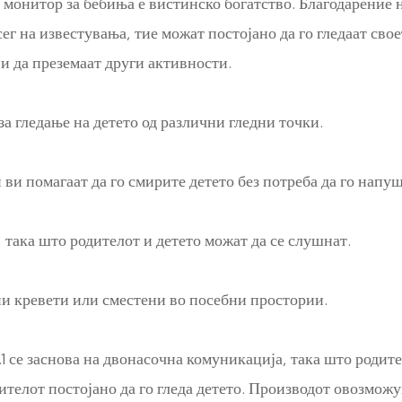
1 монитор за бебиња е вистинско богатство. Благодарение
г на известувања, тие можат постојано да го гледаат свое
и да преземаат други активности.
 за гледање на детето од различни гледни точки.
и помагаат да го смирите детето без потреба да го напуш
 така што родителот и детето можат да се слушнат.
и кревети или сместени во посебни простории.
1 се заснова на двонасочна комуникација, така што родите
дителот постојано да го гледа детето. Производот овозмо