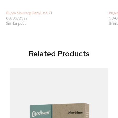
Видео Монитор BabyLine 7.1
Видео
08/03/2022
08/0
Similar post
Simil
Related Products