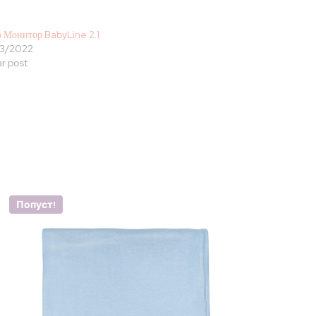
 Монитор BabyLine 2.1
3/2022
ar post
Попуст!