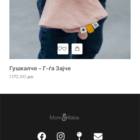
Ме
Гушкалче – Г-ѓа Зајче
1.
1.170,00
ден