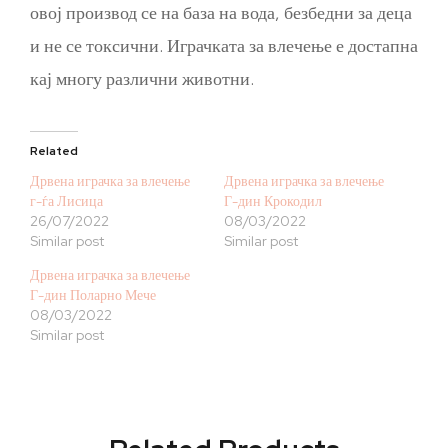
овој производ се на база на вода, безбедни за деца
и не се токсични. Играчката за влечење е достапна
кај многу различни животни.
Related
Дрвена играчка за влечење
Дрвена играчка за влечење
г-ѓа Лисица
Г-дин Крокодил
26/07/2022
08/03/2022
Similar post
Similar post
Дрвена играчка за влечење
Г-дин Поларно Мече
08/03/2022
Similar post