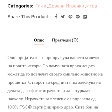
Categories:
Trixie
,
Дрвени Играчки
,
Игра
Share This Product
Опис
Прегледи (0)
Овој пријател ќе го придружува вашето малечко
на првите чекори! Со памучната врвка децата
можат да го повлечат своето омилено животно на
прошетка. Отворот во средината им олеснува на
децата да ја фатат играчката и да ја туркаат
наоколу. Играчката за влечење е направена од
100% FSC© сертифицирано дрво. Сите бои на