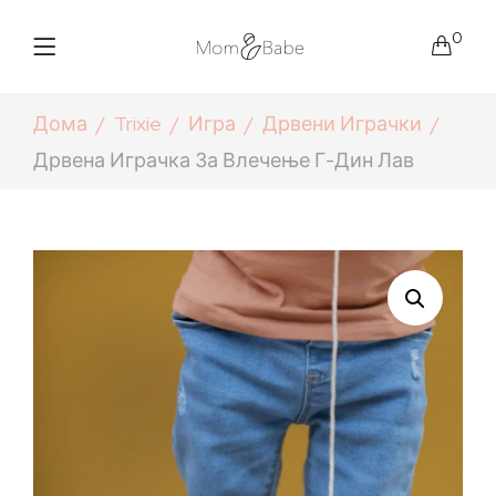
0
Дома
Trixie
Игра
Дрвени Играчки
Дрвена Играчка За Влечење Г-Дин Лав