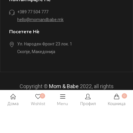
+389 77 504 777
hello@momandbabe.mk
Посетете Нè
Ул. Народен Фронт 23 лок. 1
Скопје, Македонија
Copyright ©
Mom & Babe
2022, all rights
reserved.
0
0
Дома
Wishlist
Menu
Профил
Кошница