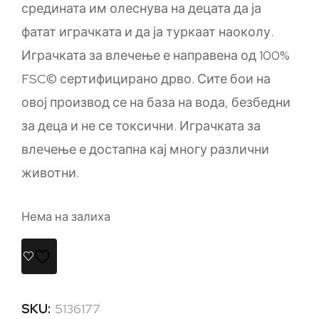
средината им олеснува на децата да ја
фатат играчката и да ја туркаат наоколу.
Играчката за влечење е направена од 100%
FSC© сертифицирано дрво. Сите бои на
овој производ се на база на вода, безбедни
за деца и не се токсични. Играчката за
влечење е достапна кај многу различни
животни.
Нема на залиха
SKU:
5136177