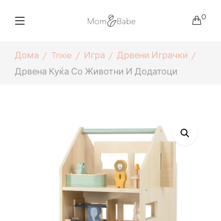
0
Дома
Trixie
Игра
Дрвени Играчки
Дрвена Куќа Со Животни И Додатоци