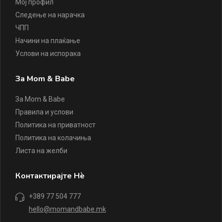
Мој профил
Следење на нарачка
ЧПП
Начини на плаќање
Услови на испорака
За Mom & Babe
За Mom & Babe
Правила и услови
Политика на приватност
Политика на колачиња
Листа на желби
Контактирајте Нè
+389 77 504 777
hello@momandbabe.mk