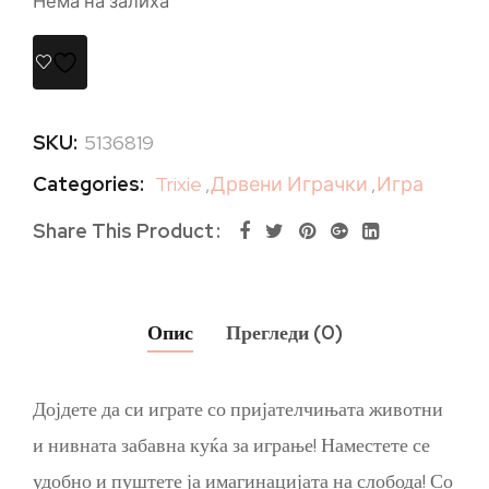
Нема на залиха
SKU:
5136819
Categories:
Trixie
,
Дрвени Играчки
,
Игра
Share This Product
Опис
Прегледи (0)
Дојдете да си играте со пријателчињата животни
и нивната забавна куќа за играње! Наместете се
удобно и пуштете ја имагинацијата на слобода! Со