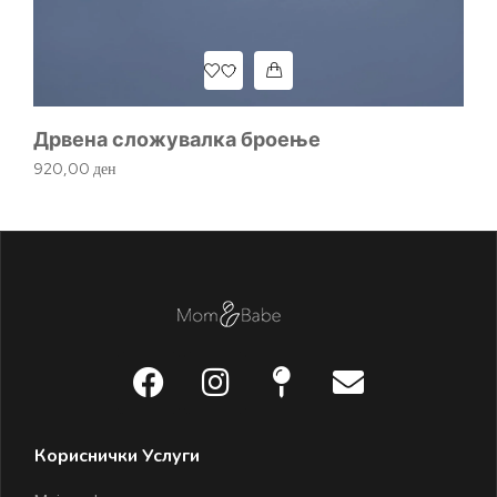
Дрвена сложувалка броење
Ме
920,00
ден
1.
Кориснички Услуги