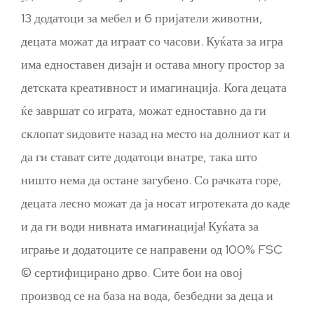
13 додатоци за мебел и 6 пријатели животни,
децата можат да играат со часови. Куќата за игра
има едноставен дизајн и остава многу простор за
детската креативност и имагинација. Кога децата
ќе завршат со играта, можат едноставно да ги
склопат ѕидовите назад на место на долниот кат и
да ги стават сите додатоци внатре, така што
ништо нема да остане загубено. Со рачката горе,
децата лесно можат да ја носат игротеката до каде
и да ги води нивната имагинација! Куќата за
играње и додатоците се направени од 100% FSC
© сертифицирано дрво. Сите бои на овој
производ се на база на вода, безбедни за деца и