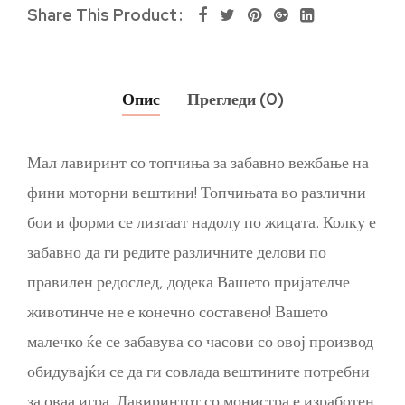
Share This Product
Опис
Прегледи (0)
Мал лавиринт со топчиња за забавно вежбање на
фини моторни вештини! Топчињата во различни
бои и форми се лизгаат надолу по жицата. Колку е
забавно да ги редите различните делови по
правилен редослед, додека Вашето пријателче
животинче не е конечно составено! Вашето
малечко ќе се забавува со часови со овој производ
обидувајќи се да ги совлада вештините потребни
за оваа игра. Лавиринтот со монистра е изработен