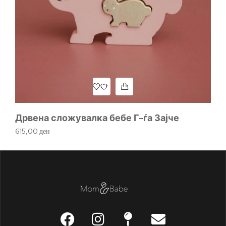
Др
р
1.
Дрвена сложувалка бебе Г-ѓа Зајче
615,00
ден