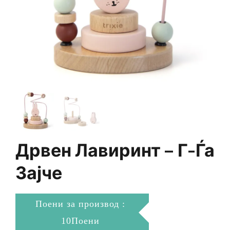
Дрвен Лавиринт – Г-Ѓа
Зајче
Поени за производ :
10Поени