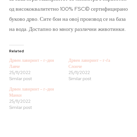
од висококвалитетно 100% FSC© сертифицирано
буково дрво. Сите бои на овој производ се на база
на вода. Достапно во многу различни животинки.
Related
Дрвен лавиринт – г-дин
Дрвен лавиринт – г-ѓа
Лавче
Слонче
25/11/2022
25/11/2022
Similar post
Similar post
Дрвен лавиринт – г-дин
Манки
25/11/2022
Similar post