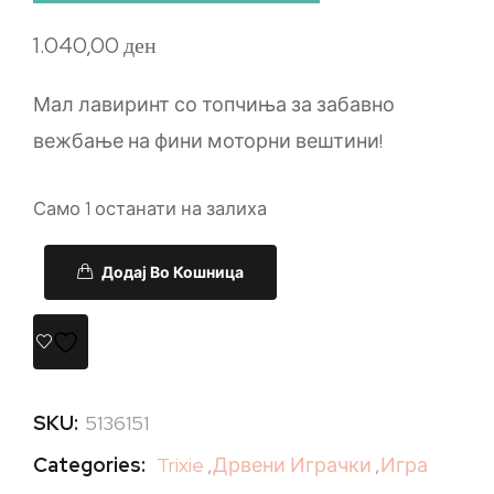
1.040,00
ден
Мал лавиринт со топчиња за забавно
вежбање на фини моторни вештини!
Само 1 останати на залиха
Додај Во Кошница
SKU:
5136151
Categories:
Trixie
,
Дрвени Играчки
,
Игра