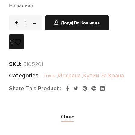
На залиха
Додај Во Кошница
SKU:
5105201
Categories:
Trixie
,
Исхрана
,
Кутии За Храна
Share This Product
Опис