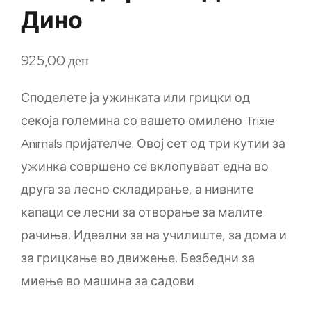
Дино
925,00
ден
Споделете ја ужинката или грицки од
секоја големина со вашето омилено Trixie
Animals пријателче. Овој сет од три кутии за
ужинка совршено се вклопуваат една во
друга за лесно складирање, а нивните
капаци се лесни за отворање за малите
рачиња. Идеални за на училиште, за дома и
за грицкање во движење. Безбедни за
миење во машина за садови.