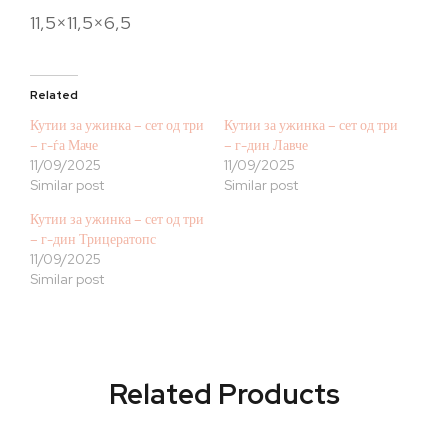
11,5×11,5×6,5
Related
Кутии за ужинка – сет од три
Кутии за ужинка – сет од три
– г-ѓа Маче
– г-дин Лавче
11/09/2025
11/09/2025
Similar post
Similar post
Кутии за ужинка – сет од три
– г-дин Трицератопс
11/09/2025
Similar post
Related Products