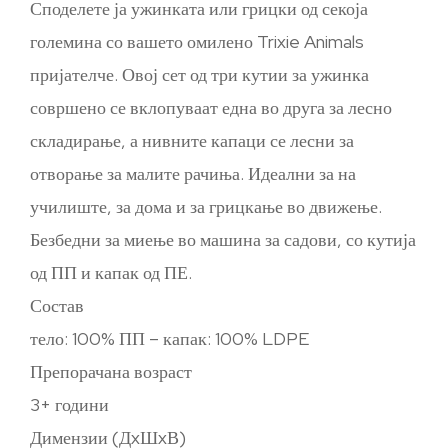
Споделете ја ужинката или грицки од секоја
големина со вашето омилено Trixie Animals
пријателче. Овој сет од три кутии за ужинка
совршено се вклопуваат една во друга за лесно
складирање, а нивните капаци се лесни за
отворање за малите рачиња. Идеални за на
училиште, за дома и за грицкање во движење.
Безбедни за миење во машина за садови, со кутија
од ПП и капак од ПЕ.
Состав
тело: 100% ПП – капак: 100% LDPE
Препорачана возраст
3+ години
Димензии (ДxШxВ)