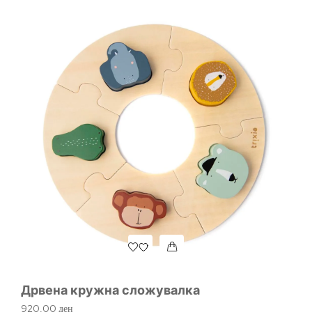
Др
1.
Дрвена кружна сложувалка
920,00
ден