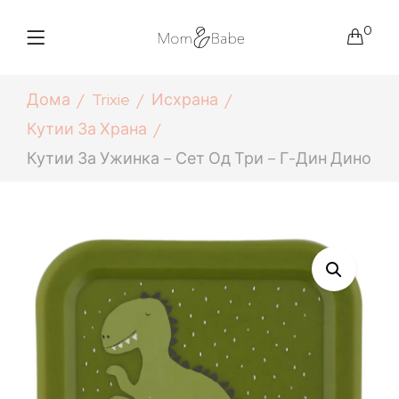
0
Дома
Trixie
Исхрана
Кутии За Храна
Кутии За Ужинка – Сет Од Три – Г-Дин Дино