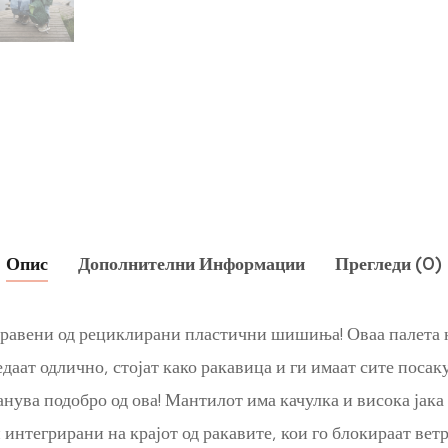
Опис
Дополнителни Информации
Прегледи (0)
равени од рециклирани пластични шишиња! Оваа палета на
даат одлично, стојат како ракавица и ги имаат сите поса
нува подобро од ова! Мантилот има качулка и висока јака 
нтегрирани на крајот од ракавите, кои го блокираат ветр