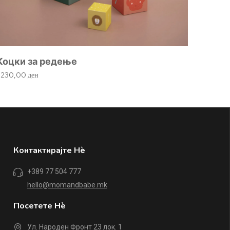
Коцки за редење
1.230,00
ден
Контактирајте Нè
+389 77 504 777
hello@momandbabe.mk
Посетете Нè
Ул. Народен Фронт 23 лок. 1