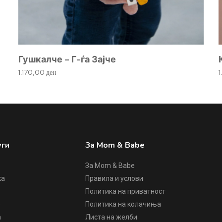
Гушкалче – Г-ѓа Зајче
1.170,00
ден
уги
За Mom & Babe
За Mom & Babe
ка
Правила и услови
Политика на приватност
е
Политика на колачиња
а
Листа на желби