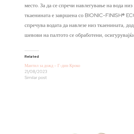
место. За да се спречи навлегување на вода 
ткаенината е завршена со BIONIC-FINISH® ECO 
спречува водата да навлезе низ ткаенината, до
шевови на палтото се обработени, осигурувајќи 
Related
Мантил за дожд – Г-дин Кроко
21/08/2023
Similar post