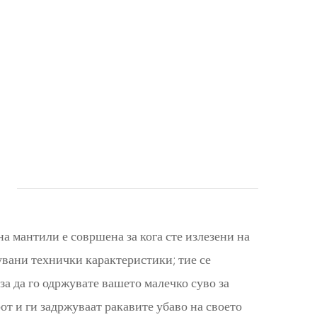
 мантили е совршена за кога сте излезени на
кувани технички карактеристики; тие се
за да го одржувате вашето малечко суво за
от и ги задржуваат ракавите убаво на своето