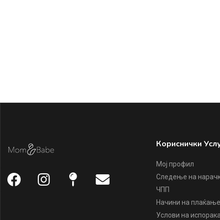
Кориснички Усл
Мој профил
Следење на нарач
ЧПП
Начини на плаќањ
Услови на испорак