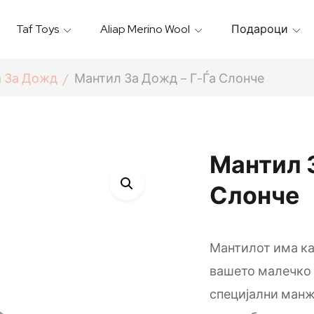
Taf Toys
Aliap Merino Wool
Подароци
Игрални & Подлоги – Baby Gyms
Термо Торбици & Футроли
Термички Садови За Храна
Бањарки & Пешкири
 За Дожд
Мантил За Дожд – Г-Ѓа Слонче
Мантил 
Слонче
Мантилот има кач
вашето малечко 
специјални манж