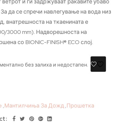
т ветрот и ги задржуваат ракавите убаво
 За да се спречи навлегување на вода низ
д, внатрешноста на ткаенината е
00/3000 mm). Надворешноста на
ршена со BIONIC-FINISH® ECO слој.
ментално без залиха и недостапен.
e
,
Мантилчиња За Дожд
,
Прошетка
ct