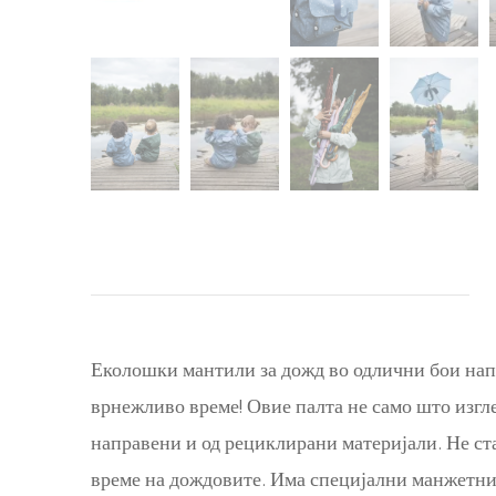
Еколошки мантили за дожд во одлични бои нап
врнежливо време! Овие палта не само што изгле
направени и од рециклирани материјали. Не ста
време на дождовите. Има специјални манжетни и