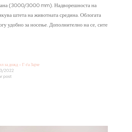
инирана (3000/3000 mm). Надворешноста на
викува штета на животната средина. Облогата
огу удобно за носење. Дополнително на се, сите
л за дожд – Г-ѓа Зајче
3/2022
ar post