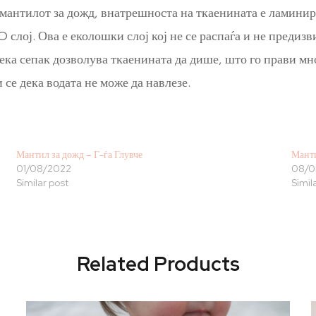
низ мантилот за дожд, внатрешноста на ткаенината е лам
слој. Ова е еколошки слој кој не се распаѓа и не предиз
дека сепак дозволува ткаенината да дише, што го прави мн
се дека водата не може да навлезе.
Мантил за дожд – Г-ѓа Глувче
Манти
01/08/2022
08/0
Similar post
Simil
Related Products