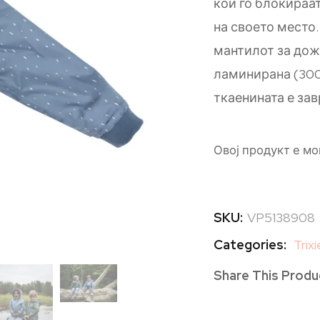
кои го блокираа
на своето место.
мантилот за дож
ламинирана (30
ткаенината е зав
Овој продукт е мо
SKU:
VP5138908
Categories:
Trixi
Share This Produ