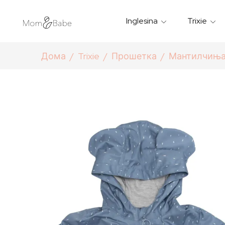
Inglesina
Trixie
Термички Садови За Храна
Мантилчиња За Дожд
Дома
Trixie
Прошетка
Мантилчиња