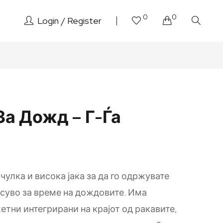
0
0
Login
Register
За Дожд – Г-Ѓа
улка и висока јака за да го одржувате
суво за време на дождовите. Има
етни интегрирани на крајот од ракавите,