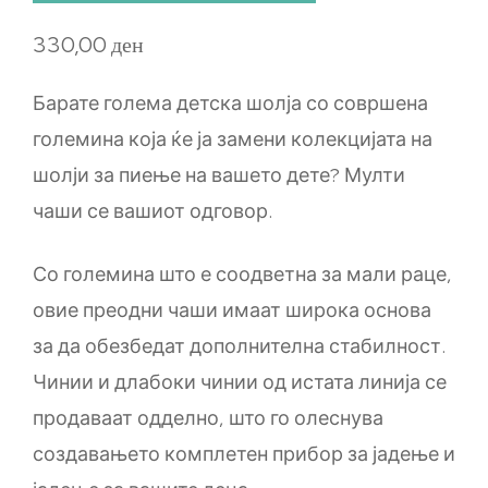
330,00
ден
Барате голема детска шолја со совршена
големина која ќе ја замени колекцијата на
шолји за пиење на вашето дете? Мулти
чаши се вашиот одговор.
Со големина што е соодветна за мали раце,
овие преодни чаши имаат широка основа
за да обезбедат дополнителна стабилност.
Чинии и длабоки чинии од истата линија се
продаваат одделно, што го олеснува
создавањето комплетен прибор за јадење и