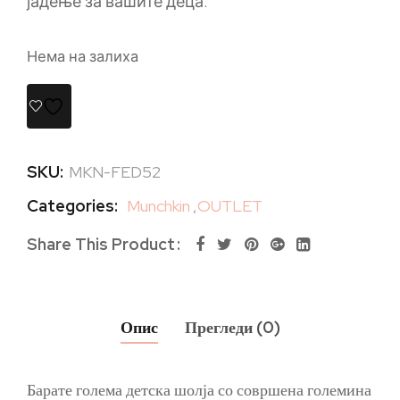
јадење за вашите деца.
Нема на залиха
SKU:
MKN-FED52
Categories:
Munchkin
,
OUTLET
Share This Product
Опис
Прегледи (0)
Барате голема детска шолја со совршена големина