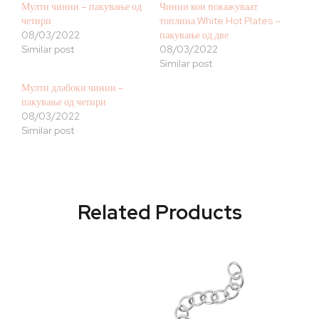
Мулти чинии – пакување од
Чинии кои покажуваат
четири
топлина White Hot Plates –
08/03/2022
пакување од две
Similar post
08/03/2022
Similar post
Мулти длабоки чинии –
пакување од четири
08/03/2022
Similar post
Related Products