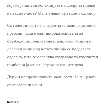
која ќе ја замени колекцијата на шолји за пиење
на вашето дете? Мулти чаши се вашиот одговор.
Со големина што е соодветна за мали раце, овие
преодни чаши имаат широка основа за да
обезбедат дополнителна стабилност. Чинии и
длабоки чинии од истата линија се продаваат
одделно, што го олеснува создавањето комплетен
прибор за јадење и јадење за вашите деца.
Дури и најпребирливите мали гости ќе ги ценат
овие забавни чаши.
Related