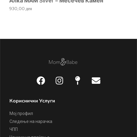
Алка МАМ Silver – Месечев Камен
930,00
ден
Ч
2.
Кориснички Услуги
Мој профил
Следење на нарачка
ЧПП