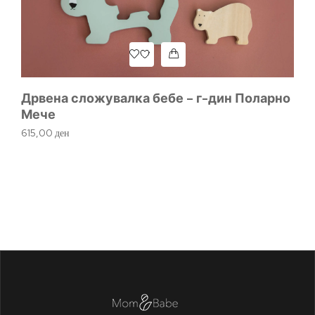
Дрвена сложувалка бебе – г-дин Поларно
Мече
615,00
ден
Др
П
1.