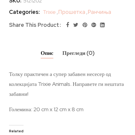
SKU:
5121202
Categories:
Trixie
,
Прошетка
,
Ранчиња
Share This Product
Опис
Прегледи (0)
Толку практичен а супер забавен несесер од
колекцијата Trixie Animals. Направете ги нештата
забавни!
Големина: 20 cm x 12 cm x 8 cm
Related