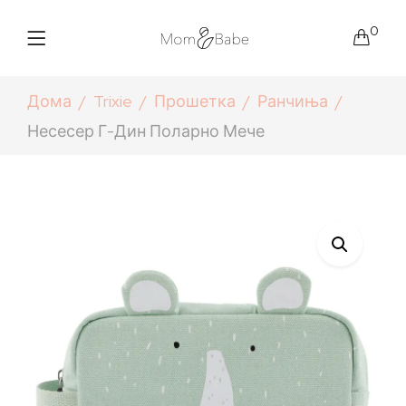
0
Дома
Trixie
Прошетка
Ранчиња
Несесер Г-Дин Поларно Мече