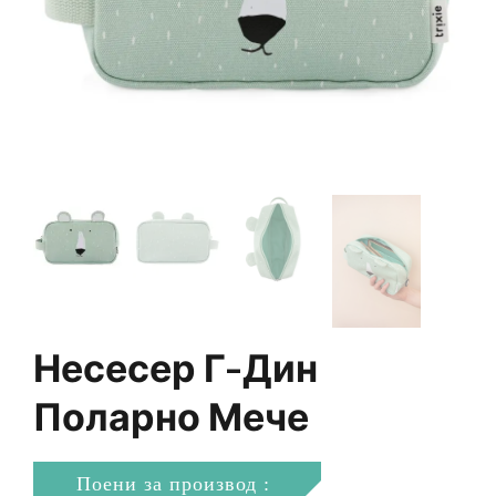
Несесер Г-Дин
Поларно Мече
Поени за производ :