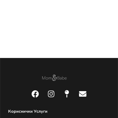
Д
92
Кориснички Услуги