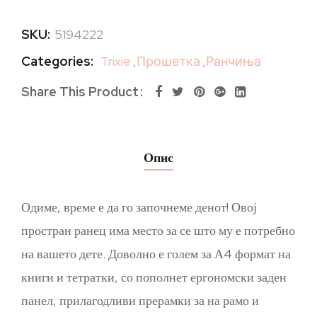
SKU:
5194222
Categories:
Trixie
,
Прошетка
,
Ранчиња
Share This Product
Опис
Одиме, време е да го започнеме денот! Овој
простран ранец има место за се што му е потребно
на вашето дете. Доволно е голем за А4 формат на
книги и тетратки, со пополнет ергономски заден
панел, прилагодливи прерамки за на рамо и