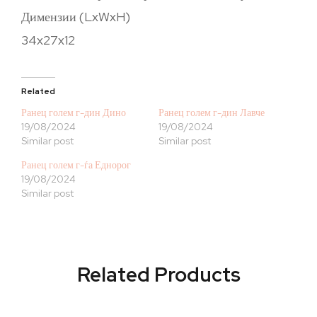
Димензии (LxWxH)
34x27x12
Related
Ранец голем г-дин Дино
Ранец голем г-дин Лавче
19/08/2024
19/08/2024
Similar post
Similar post
Ранец голем г-ѓа Еднорог
19/08/2024
Similar post
Related Products