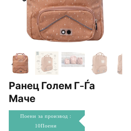
Ранец Голем Г-Ѓа
Маче
Поени за производ :
10Поени