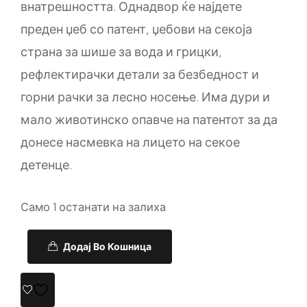
внатрешността. Однадвор ќе најдете
преден џеб со патент, џебови на секоја
страна за шише за вода и грицки,
рефлектирачки детали за безбедност и
горни рачки за лесно носење. Има дури и
мало животинско опавче на патентот за да
донесе насмевка на лицето на секое
детенце.
Само 1 останати на залиха
Додај Во Кошница