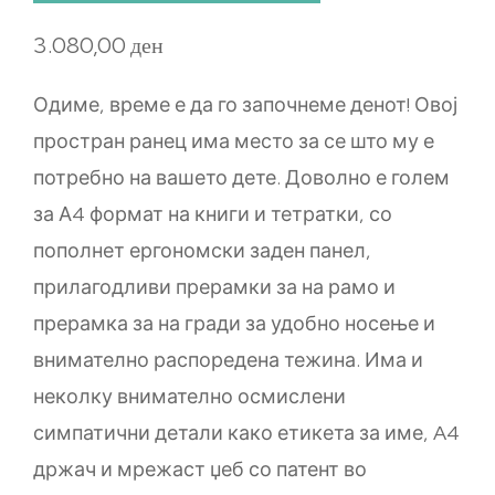
3.080,00
ден
Одиме, време е да го започнеме денот! Овој
простран ранец има место за се што му е
потребно на вашето дете. Доволно е голем
за А4 формат на книги и тетратки, со
пополнет ергономски заден панел,
прилагодливи прерамки за на рамо и
прерамка за на гради за удобно носење и
внимателно распоредена тежина. Има и
неколку внимателно осмислени
симпатични детали како етикета за име, A4
држач и мрежаст џеб со патент во