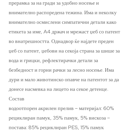
прерамка за на гради за удобно носење и
внимателно распоредена тежина. Има и неколку
внимателно осмислени симпатични детали како
етикета за име, A4 држач и мрежаст џеб со патент
во внатрешността. Однадвор ќе најдете преден
џеб со патент, џебови на секоја страна за шише за
вода и грицки, рефлектирачки детали за
безбедност и горни рачки за лесно носење. Има
дури и мало животинско опавче на патентот за да
донесе насмевка на лицето на секое детенце.
Состав
водоотпорен акрилен прелив – материјал: 60%
рециклиран памук, 35% памук, 5% вискоза –
постава: 85% рециклиран PES, 15% памук