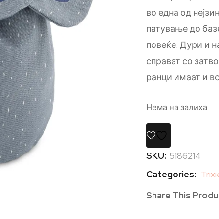
во една од нејзи
патување до базе
повеќе. Дури и 
справат со затв
ранци имаат и в
Нема на залиха
SKU:
5186214
Categories:
Trixi
Share This Produ