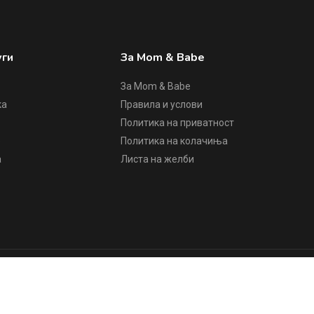
уги
За Mom & Babe
За Mom & Babe
ка
Правила и услови
Политика на приватност
е
Политика на колачиња
а
Листа на желби