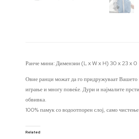
Ранче мини: Димензии (L x W x H) 30 x 23 x 0
Овие ранци можат да го придружуваат Вашето м
играње и многу повеќе. Дури и најмалите прсти
обвивка.
100% памук со водоотпорен слој, само чистење 
Related