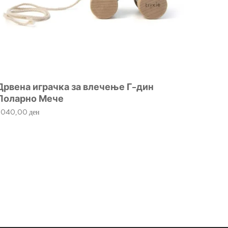
Дрвена играчка за влечење Г-дин
Дрвен
Поларно Мече
920,0
1.040,00
ден