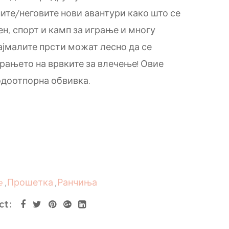
ните/неговите нови авантури како што се
н, спорт и камп за играње и многу
најмалите прсти можат лесно да се
орањето на врвките за влечење! Овие
одоотпорна обвивка.
e
,
Прошетка
,
Ранчиња
ct