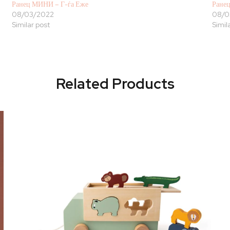
Ранец МИНИ – Г-ѓа Еже
Ранец
08/03/2022
08/0
Similar post
Simil
Related Products