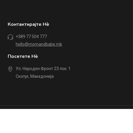
Контактирајте Нè
+389 77 504 777
hello@momandbabe.mk
Посетете Нè
Ул. Народен Фронт 23 лок. 1
Скопје, Македонија