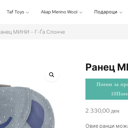
Taf Toys
Aliap Merino Wool
Подароци
Игрални & Подлоги – Baby Gyms
Термо Торбици & Футроли
Термички Садови За Храна
Бањарки & Пешкири
Ранец МИНИ – Г-Ѓа Слонче
Ранец М
Поени за пр
10Пое
2.330,00
ден
Овие ранци можа