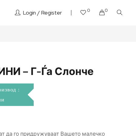
0
0
Login
Register
ИНИ – Г-Ѓа Слонче
оизвод :
ни
т да го придружуваат Вашето малечко