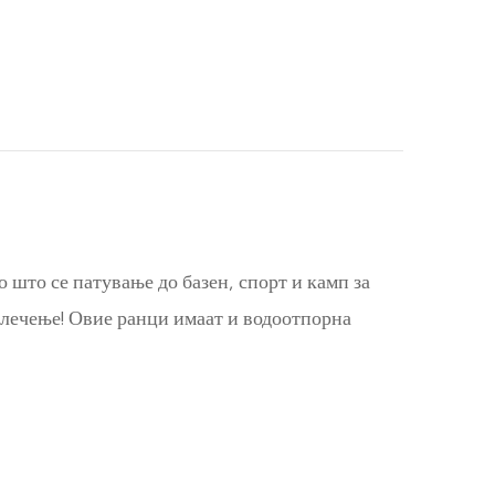
 што се патување до базен, спорт и камп за
 влечење! Овие ранци имаат и водоотпорна