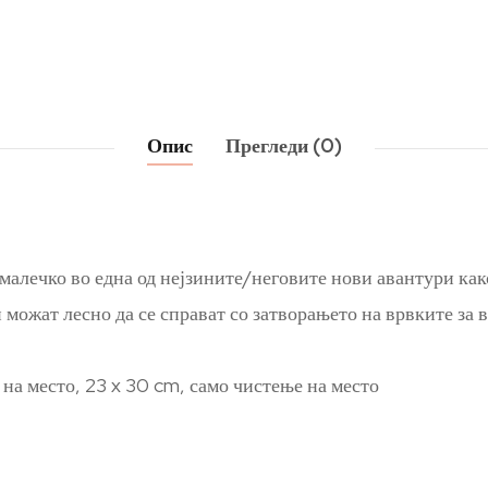
Опис
Прегледи (0)
алечко во една од нејзините/неговите нови авантури како
 можат лесно да се справат со затворањето на врвките за
на место, 23 x 30 cm, само чистење на место