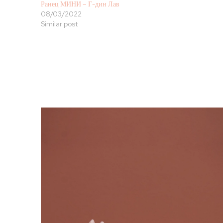
Ранец МИНИ – Г-дин Лав
08/03/2022
Similar post