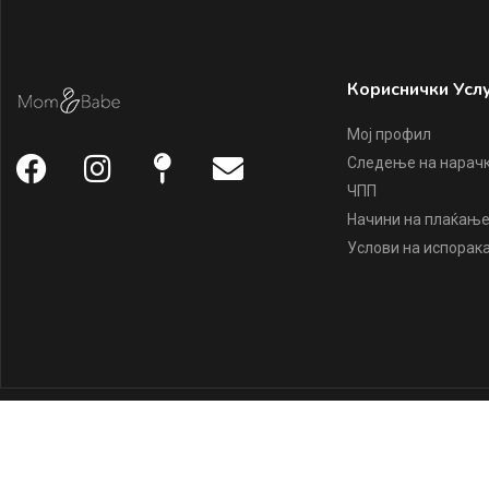
Кориснички Усл
Мој профил
Следење на нарач
ЧПП
Начини на плаќањ
Услови на испорак
Copyright ©
Mom & Babe
2022, all rights reserved.