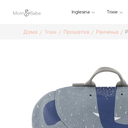
Inglesina
Trixie
Термички Садови За Храна
Мантилчиња За Дожд
Дома
Trixie
Прошетка
Ранчиња