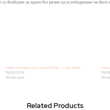
о се безбедни за храна без ризик од ослободување на бил
Термо изолиран сад за храна 500мл – г-дин Лавче
Термо
19/08/2024
19/0
Similar post
Simil
Related Products