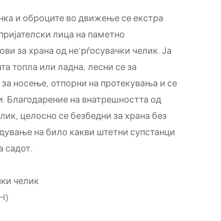
ка и оброците во движење се екстра
 пријателски лица на паметно
ви за храна од не’рѓосувачки челик. Ја
а топла или ладна, лесни се за
 за носење, отпорни на протекувања и се
. Благодарение на внатрешността од
лик, целосно се безбедни за храна без
дување на било какви штетни супстанци
а садот.
чки челик
H)