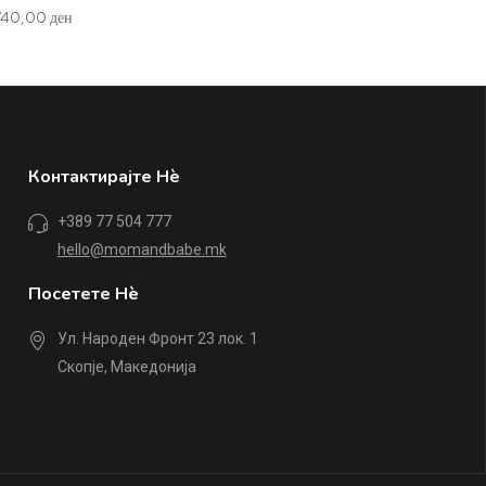
740,00
ден
1.110,00
Контактирајте Нè
+389 77 504 777
hello@momandbabe.mk
Посетете Нè
Ул. Народен Фронт 23 лок. 1
Скопје, Македонија