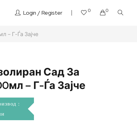
0
0
Login
Register
л – Г-Ѓа Зајче
золиран Сад За
0мл – Г-Ѓа Зајче
оизвод :
ни