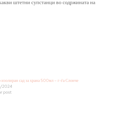
о какви штетни супстанци во содржината на
 изолиран сад за храна 500мл – г-ѓа Слонче
8/2024
ar post