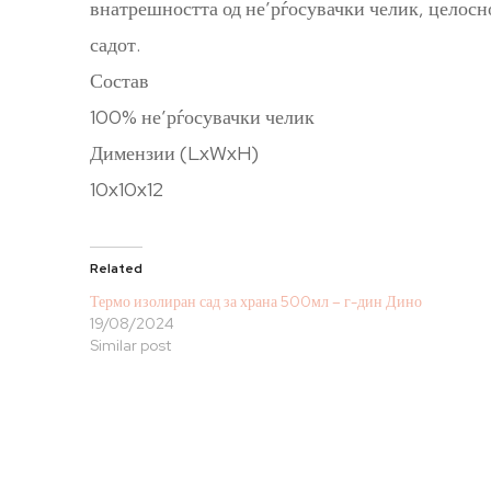
внатрешността од не’рѓосувачки челик, целосн
садот.
Состав
100% не’рѓосувачки челик
Димензии (LxWxH)
10x10x12
Related
Термо изолиран сад за храна 500мл – г-дин Дино
19/08/2024
Similar post