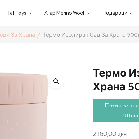
Taf Toys
Aliap Merino Wool
Подароци
Игрални & Подлоги – Baby Gyms
Термо Торбици & Футроли
Термички Садови За Храна
Бањарки & Пешкири
ови За Храна
Термо Изолиран Сад За Храна 500м
Термо И
Храна 50
Поени за пр
10Пое
2.160,00
ден