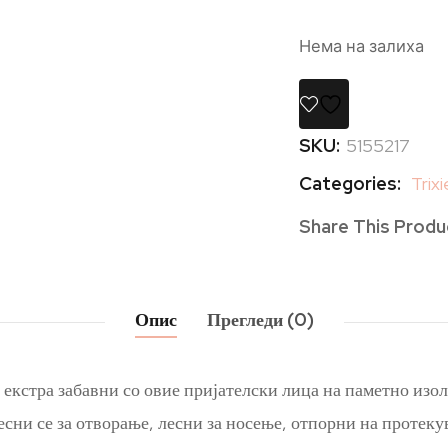
Нема на залиха
SKU:
5155217
Categories:
Trixi
Share This Produ
Опис
Прегледи (0)
кстра забавни со овие пријателски лица на паметно изол
лесни се за отворање, лесни за носење, отпорни на протек