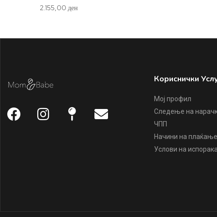
2.155,00
ден
Кориснички Усл
Мој профил
Следење на нарач
ЧПП
Начини на плаќањ
Услови на испорак