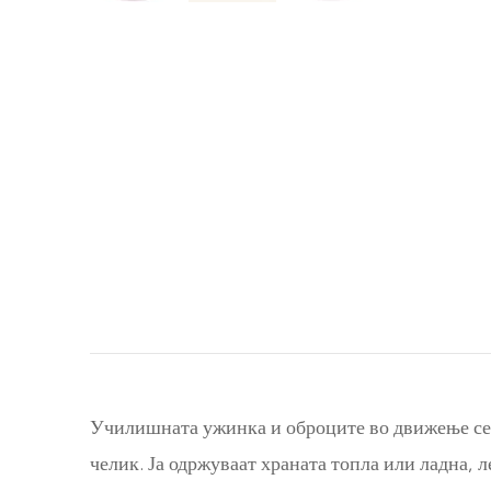
Училишната ужинка и оброците во движење се е
челик. Ја одржуваат храната топла или ладна, 