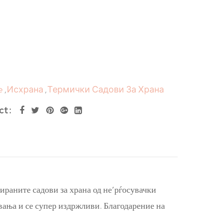
e
,
Исхрана
,
Термички Садови За Храна
ct
ираните садови за храна од не’рѓосувачки
увања и се супер издржливи. Благодарение на