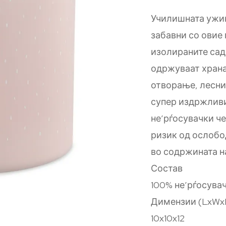
Училишната ужин
забавни со овие
изолираните садо
одржуваат хранат
отворање, лесни
супер издржливи
не’рѓосувачки че
ризик од ослобо
во содржината н
Состав
100% не’рѓосува
Димензии (LxWx
10x10x12