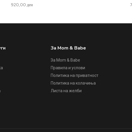
920,00
ден
уги
За Mom & Babe
За Mom & Babe
ка
Правила и услови
Политика на приватност
е
Политика на колачиња
а
Листа на желби