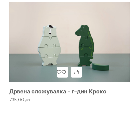
Дрвена сложувалка – г-дин Кроко
735,00
ден
Др
П