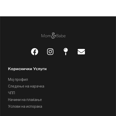
1.
Кориснички Услуги
Мој профил
Следење на нарачка
ЧПП
Начини на плаќање
Услови на испорака