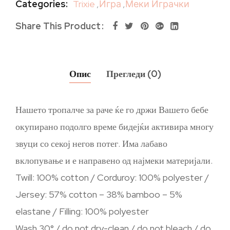
Categories:
Trixie
,
Игра
,
Меки Играчки
Share This Product
Опис
Прегледи (0)
Нашето тропалче за раче ќе го држи Вашето бебе
окупирано подолго време бидејќи активира многу
звуци со секој негов потег. Има лабаво
вклопување и е направено од најмеки материјали.
Twill: 100% cotton / Corduroy: 100% polyester /
Jersey: 57% cotton – 38% bamboo – 5%
elastane / Filling: 100% polyester
Wash 30° / do not dry-clean / do not bleach / do