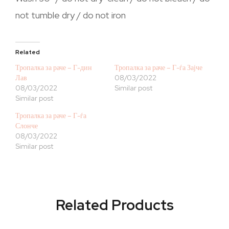
not tumble dry / do not iron
Related
Тропалка за раче – Г-дин
Тропалка за раче – Г-ѓа Зајче
Лав
08/03/2022
08/03/2022
Similar post
Similar post
Тропалка за раче – Г-ѓа
Слонче
08/03/2022
Similar post
Related Products