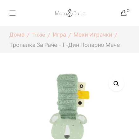
0
Дома
Trixie
Игра
Меки Играчки
Тропалка За Раче – Г-Дин Поларно Мече