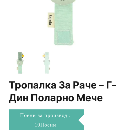
Тропалка За Раче – Г-
Дин Поларно Мече
Поени за производ :
10Поени