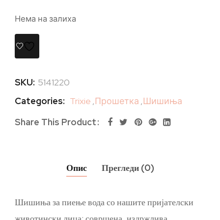
Нема на залиха
SKU:
5141220
Categories:
Trixie
,
Прошетка
,
Шишиња
Share This Product
Опис
Прегледи (0)
Шишиња за пиење вода со нашите пријателски
животински лица: совршена, издржлива