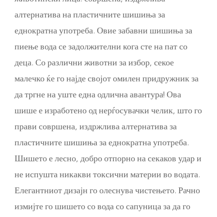
алтернатива на пластичните шишиња за
еднократна употреба. Овие забавни шишиња за
пиење вода се задолжителни кога сте на пат со
деца. Со различни животни за избор, секое
малечко ќе го најде својот омилен придружник за
да тргне на уште една одлична авантура! Ова
шише е изработено од нерѓосувачки челик, што го
прави совршена, издржлива алтернатива за
пластичните шишиња за еднократна употреба.
Шишето е лесно, добро отпорно на секаков удар и
не испушта никакви токсични материи во водата.
Елегантниот дизајн го олеснува чистењето. Рачно
измијте го шишето со вода со сапуница за да го