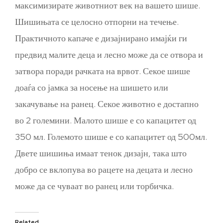
максимизирате животниот век на вашето шише.
Шишињата се целосно отпорни на течење.
Практичното капаче е дизајнирано имајќи ги
предвид малите деца и лесно може да се отвора и
затвора поради рачката на врвот. Секое шише
доаѓа со јамка за носење на шишето или
закачување на ранец. Секое животно е достапно
во 2 големини. Малото шише е со капацитет од
350 мл. Големото шише е со капацитет од 500мл.
Двете шишиња имаат тенок дизајн, така што
добро се вклопува во рацете на децата и лесно
може да се чуваат во ранец или торбичка.
Related