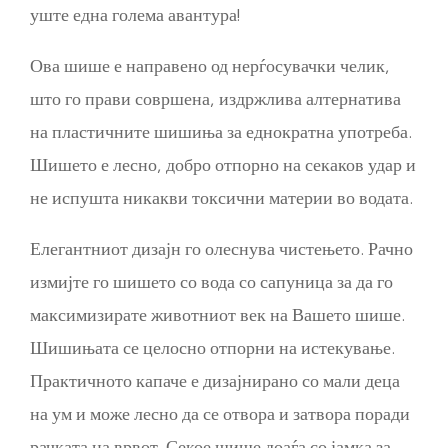
уште една голема авантура!
Ова шише е направено од нерѓосувачки челик,
што го прави совршена, издржлива алтернатива
на пластичните шишиња за еднократна употреба.
Шишето е лесно, добро отпорно на секаков удар и
не испушта никакви токсични материи во водата.
Елегантниот дизајн го олеснува чистењето. Рачно
измијте го шишето со вода со сапуница за да го
максимизирате животниот век на Вашето шише.
Шишињата се целосно отпорни на истекување.
Практичното капаче е дизајнирано со мали деца
на ум и може лесно да се отвора и затвора поради
рачката на врвот. Секое шише доаѓа со јамка за