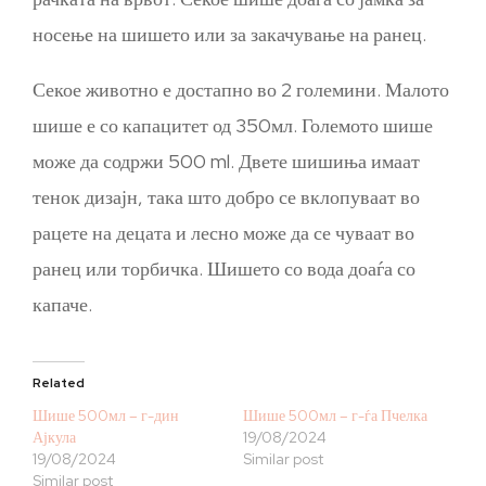
носење на шишето или за закачување на ранец.
Секое животно е достапно во 2 големини. Малото
шише е со капацитет од 350мл. Големото шише
може да содржи 500 ml. Двете шишиња имаат
тенок дизајн, така што добро се вклопуваат во
рацете на децата и лесно може да се чуваат во
ранец или торбичка. Шишето со вода доаѓа со
капаче.
Related
Шише 500мл – г-дин
Шише 500мл – г-ѓа Пчелка
Ајкула
19/08/2024
19/08/2024
Similar post
Similar post