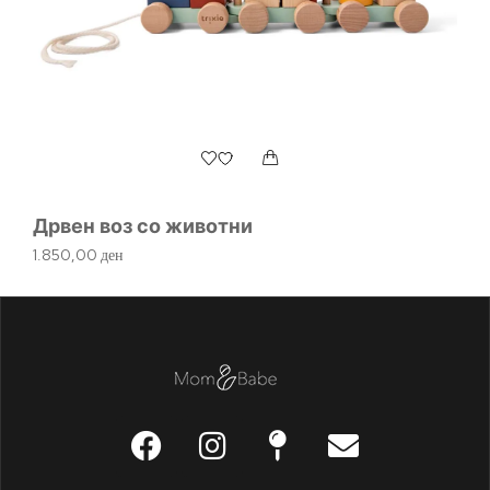
Д
М
61
Дрвен воз со животни
1.850,00
ден