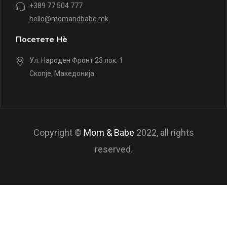
+389 77 504 777
hello@momandbabe.mk
Посетете Нè
Ул. Народен Фронт 23 лок. 1
Скопје, Македонија
Copyright ©
Mom & Babe
2022, all rights
reserved.