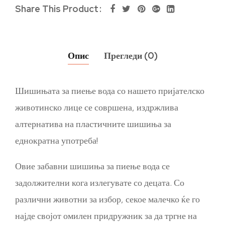
Share This Product
Опис
Прегледи (0)
Шишињата за пиење вода со нашето пријателско
животинско лице се совршена, издржлива
алтернатива на пластичните шишиња за
еднократна употреба!
Овие забавни шишиња за пиење вода се
задолжителни кога излегувате со децата. Со
различни животни за избор, секое малечко ќе го
најде својот омилен придружник за да тргне на