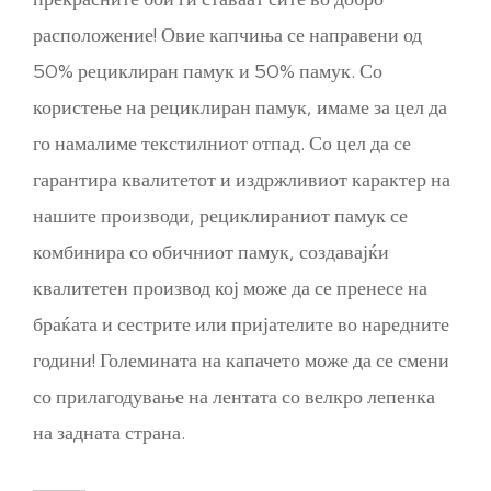
расположение! Овие капчиња се направени од
50% рециклиран памук и 50% памук. Со
користење на рециклиран памук, имаме за цел да
го намалиме текстилниот отпад. Со цел да се
гарантира квалитетот и издржливиот карактер на
нашите производи, рециклираниот памук се
комбинира со обичниот памук, создавајќи
квалитетен производ кој може да се пренесе на
браќата и сестрите или пријателите во наредните
години! Големината на капачето може да се смени
со прилагодување на лентата со велкро лепенка
на задната страна.