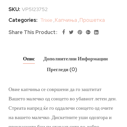
SKU:
VP5123752
Categories:
Trixie
,
Капчиња
,
Прошетка
Share This Product
Опис
Дополнителни Информации
Прегледи (0)
Овие капчиња се совршени да го заштитат
Вашето малечко од сонцето во убавиот летен ден.
Стреата напред ќе го оддалечи сонцето од очите
на вашето малечко. Дискетните уши одозгора и
прекрасните бои ги ставаат сите во добро