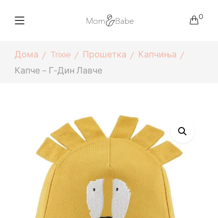
0
Дома
Trixie
Прошетка
Капчиња
Капче – Г-Дин Лавче