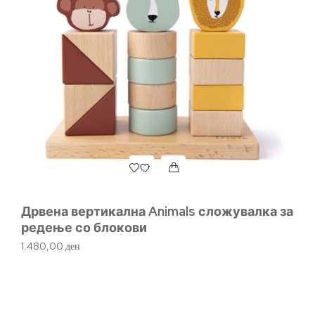
Дрвена вертикална Animals сложувалка за
Д
редење со блокови
92
1.480,00
ден