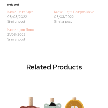
Related
Капче – г-ѓа Зајче
Капче Г-дин Поларно Мече
08/03/2022
08/03/2022
Similar post
Similar post
Капче г-дин Дино
21/08/2023
Similar post
Related Products