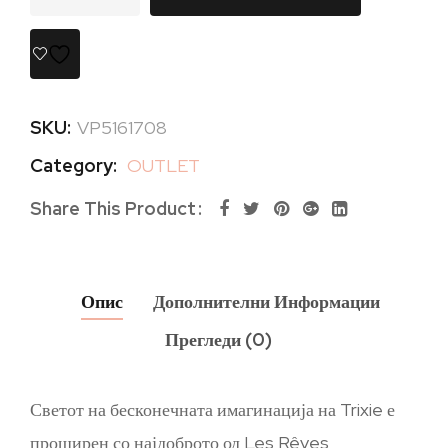
SKU:
VP5161708
Category:
OUTLET
Share This Product
Опис
Дополнителни Информации
Прегледи (0)
Светот на бесконечната имагинација на Trixie е
проширен со најдоброто од Les Rêves