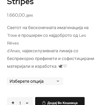
Stripes
1.660,00
ден
Светот на бесконечната имагинација на
Trixie е проширен со најдоброто од Les
Rêves
d’Anaïs, најексклузивната линија со
беспрекорно
префинети и софистицирани
материјали и изработка. 🕊
Додај Во Кошница