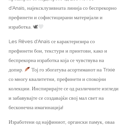
d’Anaïs, најексклузивната линија со беспрекорно
префинети и софистицирани материјали и
изработка. 🕊
Les Rêves d’Anaïs се карактеризира со
префинети бои, текстури и принтови, како и
беспрекорна изработка која се чувствува на
допир.
Тој го збогатува асортиманот на Trixie
со многу квалитетни, префинети и спокојни
колекции. Инспирирајте се од различните изгледи
и забавувајте се создавајќи свој мал свет на
бесконечна имагинација!
Изработени од најфиниот, органски памук, оваа