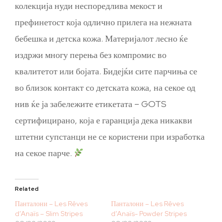
колекција нуди неспоредлива мекост и
префинетост која одлично прилега на нежната
бебешка и детска кожа. Материјалот лесно ќе
издржи многу перења без компромис во
квалитетот или бојата. Бидејќи сите парчиња се
во близок контакт со детската кожа, на секое од
нив ќе ја забележите етикетата – GOTS
сертифицирано, која е гаранција дека никакви
штетни супстанци не се користени при изработка
на секое парче.
Related
Панталони – Les Rêves
Панталони – Les Rêves
d’Anaïs – Slim Stripes
d’Anaïs- Powder Stripes