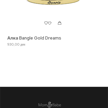
Алка Bangle Gold Dreams
930,00
ден
Ба
78