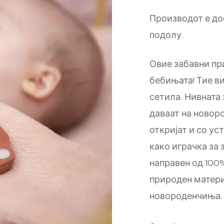
Производот е дос
подолу.
Овие забавни пр
бебињата! Тие в
сетила. Нивната
даваат на новор
откријат и со ус
како играчка за 
направен од 100
природен матери
новороденчиња.