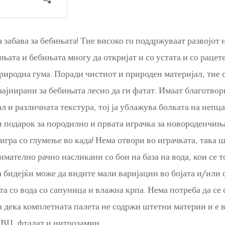
забава за бебињата! Тие високо го поддржуваат развојот 
ата и бебињата многу да откријат и со устата и со рацете
риродна гума. Поради чистиот и природен материјал, тие 
зајнирани за бебињата лесно да ги фатат. Имаат благотвор
л и различната текстура, тој ја ублажува болката на непца
 подарок за породилно и првата играчка за новороденчиња
игра со глумење во када! Нема отвори во играчката, така 
нимателно рачно насликани со бои на база на вода, кои се 
а бидејќи може да видите мали варијации во бојата и/или ф
 со вода со сапуница и влажна крпа. Нема потреба да се 
 дека комплетната палета не содржи штетни материи и е в
ПВЦ, фталат и нитрозамин.