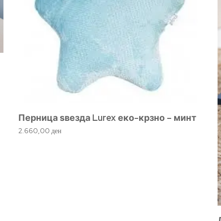
Перница ѕвезда Lurex еко-крзно – минт
2.660,00
ден