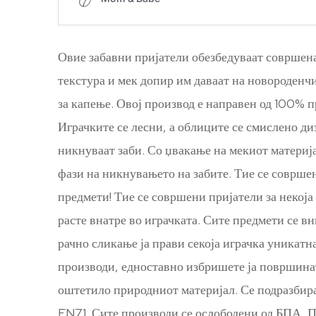
Овие забавни пријатели обезбедуваат совршена 
текстура и мек допир им даваат на новороденчињ
за капење. Овој производ е направен од 100% п
Играчките се лесни, а облиците се смислено ди
никнуваат заби. Со џвакање на мекиот материја
фази на никнувањето на забите. Тие се совршен
предмети! Тие се совршени пријатели за некоја 
расте внатре во играчката. Сите предмети се в
рачно сликање ја прави секоја играчка уникатн
производи, едноставно избришете ја површината
оштетило природниот материјал. Се подразбира
EN71. Сите производи се ослободени од БПА, 