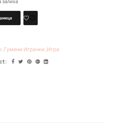
а залиха
ошница
e
,
Гумени Играчки
,
Игра
ct