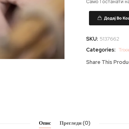
Само 1 останати н
Додај Во К
SKU:
5137662
Categories:
Trixi
Share This Produ
Опис
Прегледи (0)