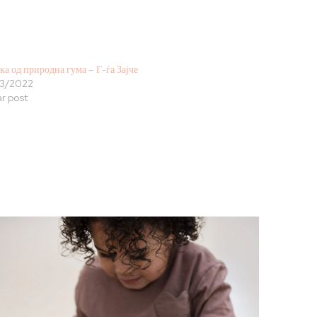
ка од природна гума – Г-ѓа Зајче
3/2022
ar post