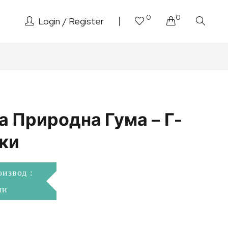
0
0
Login
Register
а Природна Гума – Г-
ки
оизвод :
ни