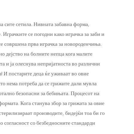
на сите сетила. Нивната забавна форма,
. Играчките се погодни како играчка за заби и
се совршена прва играчка за новороденчиња.
но дејство на болните непца кога малите
та и ја олеснува непријатноста во различни
! И постарите деца ќе уживаат во овие
што нема потреба да се грижите дали мувла
тотално безопасни за бебињата. Процесот на
ормата. Кога станува збор за грижата за овие
стерилизираат производите, бидејќи тоа би го
о согласност со безбедносните стандарди