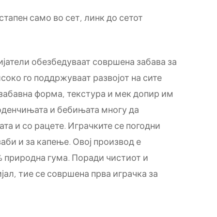
тапен само во сет, линк до сетот
ијатели обезбедуваат совршена забава за
исоко го поддржуваат развојот на сите
 забавна форма, текстура и мек допир им
оденчињата и бебињата многу да
тата и со рацете. Играчките се погодни
заби и за капење. Овој производ е
% природна гума. Поради чистиот и
јал, тие се совршена прва играчка за