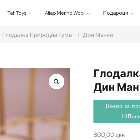
Taf Toys
Aliap Merino Wool
Подароци
Игрални & Подлоги – Baby Gyms
Термо Торбици & Футроли
Термички Садови За Храна
Бањарки & Пешкири
Глодалка Природна Гума – Г-Дин Манки
Глодалк
Дин Ман
Поени за пр
10Пое
800,00
ден