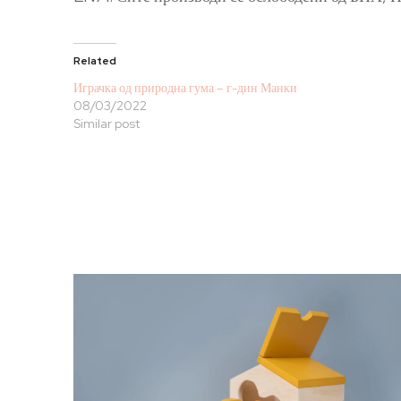
Related
Играчка од природна гума – г-дин Манки
08/03/2022
Similar post