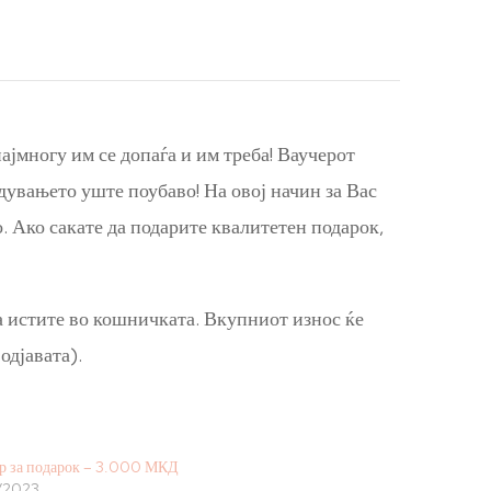
ајмногу им се допаѓа и им треба! Ваучерот
адувањето уште поубаво! На овој начин за Вас
. Ако сакате да подарите квалитетен подарок,
а истите во кошничката. Вкупниот износ ќе
одјавата).
р за подарок – 3.000 МКД
0/2023