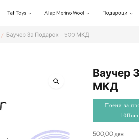
Taf Toys
Aliap Merino Wool
Подароци
Игрални & Подлоги – Baby Gyms
Термо Торбици & Футроли
Термички Садови За Храна
Бањарки & Пешкири
Ваучер За Подарок – 500 МКД
Ваучер 
МКД
Поени за пр
10Пое
500,00
ден