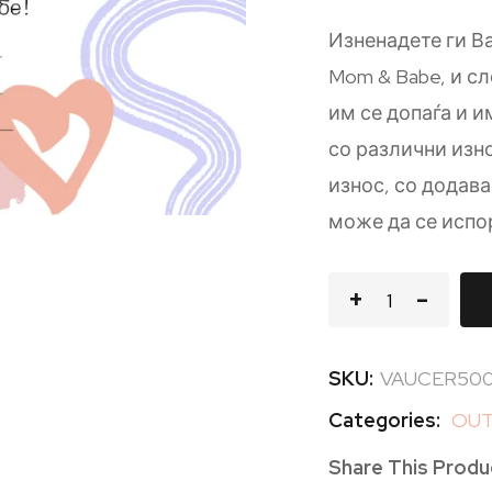
Изненадете ги В
Mom & Babe, и сл
им се допаѓа и 
со различни изно
износ, со додав
може да се испо
SKU:
VAUCER50
Categories:
OUT
Share This Produ