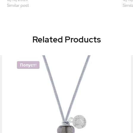
Similar post
Simil
Related Products
Попуст!