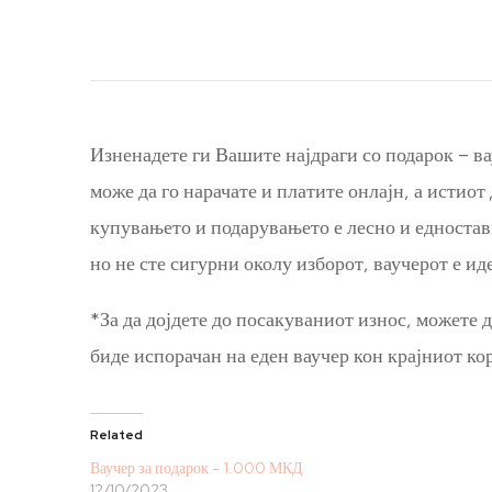
Изненадете ги Вашите најдраги со подарок – ва
може да го нарачате и платите онлајн, а истиот
купувањето и подарувањето е лесно и едностав
но не сте сигурни околу изборот, ваучерот е ид
*За да дојдете до посакуваниот износ, можете 
биде испорачан на еден ваучер кон крајниот ко
Related
Ваучер за подарок – 1.000 МКД
12/10/2023