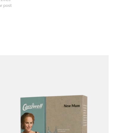
ar post
По