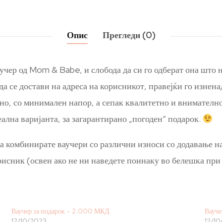
Опис
Прегледи (0)
учер од Mom & Babe, и слобода да си го одберат она што н
 да се достави на адреса на корисникот, правејќи го изнен
но, со минимален напор, а сепак квалитетно и внимателно
еална варијанта, за загарантирано „погоден“ подарок.
да комбинирате ваучери со различни износи со додавање н
рисник (освен ако не ни наведете поинаку во белешка при 
Ваучер за подарок – 2.000 МКД
Вауче
12/10/2023
12/1