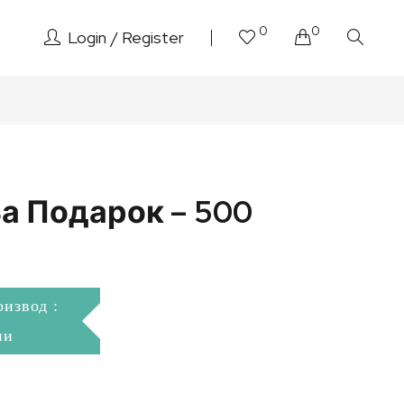
0
0
Login
Register
За Подарок – 500
оизвод :
ни