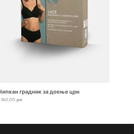
Алка 
930,0
Чипкан градник за доење црн
2.160,00
ден