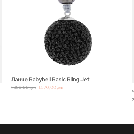
Ланче Babybell Basic Bling Jet
1.850,00
ден
1.570,00
ден