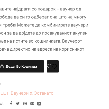
ашите најдраги со подарок – ваучер од
обода да си го одберат она што најмногу
им треба! Можете да комбинирате ваучери
си за да дојдете до посакуваниот вкупен
ање на истите во кошничката. Ваучерот
рача директно на адреса на корисникот.
Додај Во Кошница
0
LET
,
Ваучери & Останато
ct