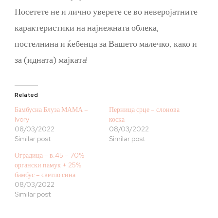
Посетете не и лично уверете се во неверојатните
карактеристики на најнежната облека,
постелнина и ќебенца за Вашето малечко, како и
за (идната) мајката!
Related
Бамбусна Блуза МАМА –
Перница срце – слонова
Ivory
коска
08/03/2022
08/03/2022
Similar post
Similar post
Оградица – в.45 – 70%
органски памук + 25%
бамбус – светло сина
08/03/2022
Similar post