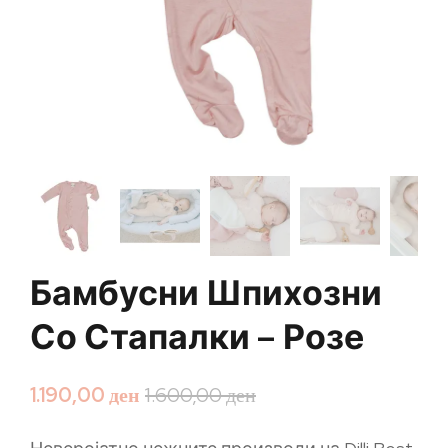
Бамбусни Шпихозни
Со Стапалки – Розе
1.190,00
ден
1.600,00
ден