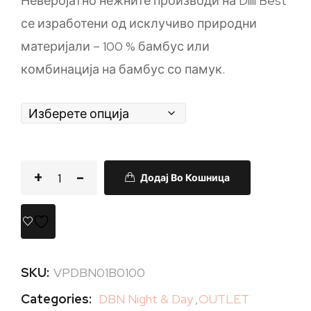
Неверојатно нежните производи на Dilli Best
се изработени од исклучиво природни
материјали – 100 % бамбус или
комбинација на бамбус со памук.
Додај Во Кошница
SKU:
VPDBN01B0100
Categories:
DBN Night & Day
,
OUTLET