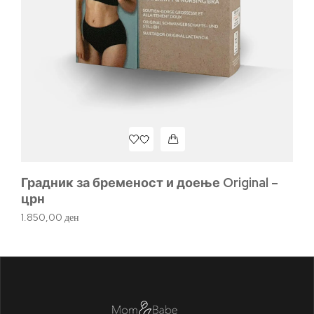
Ла
2.
Градник за бременост и доење Original –
црн
1.850,00
ден