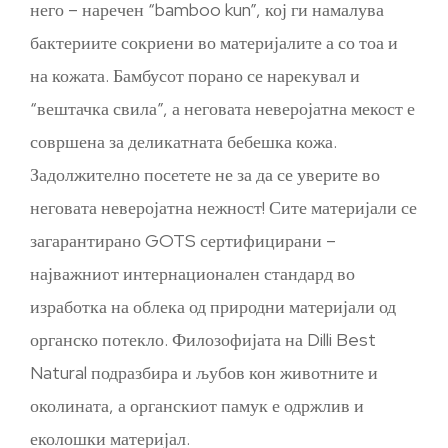
него – наречен “bamboo kun”, кој ги намалува
бактериите сокриени во материјалите а со тоа и
на кожата. Бамбусот порано се нарекувал и
“вештачка свила”, а неговата неверојатна мекост е
совршена за деликатната бебешка кожа.
Задолжително посетете не за да се уверите во
неговата неверојатна нежност! Сите материјали се
загарантирано GOTS сертифицирани –
најважниот интернационален стандард во
изработка на облека од природни материјали од
органско потекло. Филозофијата на Dilli Best
Natural подразбира и љубов кон животните и
околината, а органскиот памук е одржлив и
еколошки материјал.