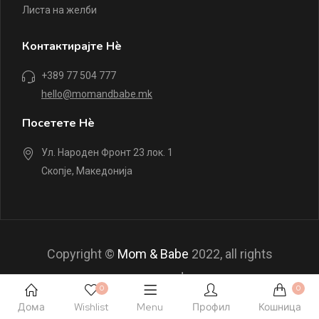
Листа на желби
Контактирајте Нè
+389 77 504 777
hello@momandbabe.mk
Посетете Нè
Ул. Народен Фронт 23 лок. 1
Скопје, Македонија
Copyright ©
Mom & Babe
2022, all rights
reserved.
0
0
Дома
Wishlist
Menu
Профил
Кошница