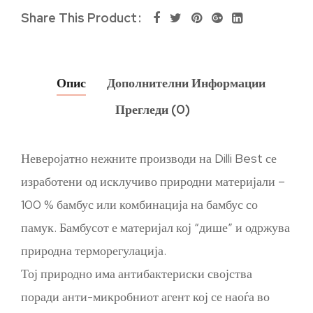
Share This Product
Опис
Дополнителни Информации
Прегледи (0)
Неверојатно нежните производи на Dilli Best се
изработени од исклучиво природни материјали –
100 % бамбус или комбинација на бамбус со
памук. Бамбусот е материјал кој “дише” и одржува
природна терморегулација.
Тој природно има антибактериски својства
поради анти-микробниот агент кој се наоѓа во