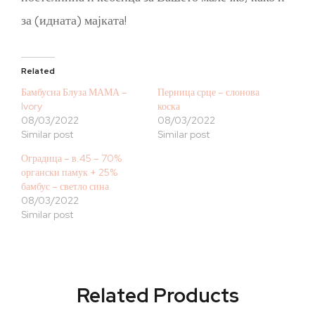
за (идната) мајката!
Related
Бамбусна Блуза МАМА –
Перница срце – слонова
Ivory
коска
08/03/2022
08/03/2022
Similar post
Similar post
Оградица – в.45 – 70%
органски памук + 25%
бамбус – светло сина
08/03/2022
Similar post
Related Products