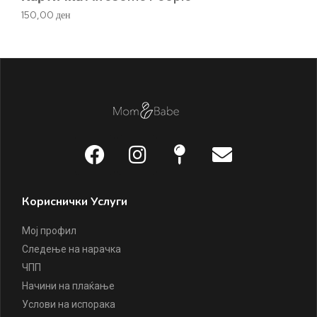
150,00
ден
1.
Кориснички Услуги
Мој профил
Следење на нарачка
ЧПП
Начини на плаќање
Услови на испорака