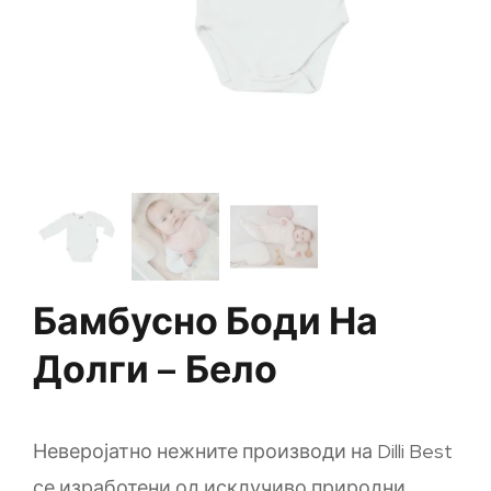
Бамбусно Боди На
Долги – Бело
Неверојатно нежните производи на Dilli Best
се изработени од исклучиво природни