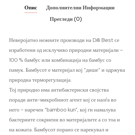
Опис
Дополнителни Информации
Прегледи (0)
Неверојатно нежните производи на Dilli Best се
изработени од исклучиво природни материјали –
100 % бамбус или комбинација на бамбус со
памук. Бамбусот е материјал кој “дише” и одржува
природна терморегулација.
Тој природно има антибактериски својства
поради анти-микробниот агент кој се наоѓа во
него – наречен “bamboo kun”, кој ги намалува
бактериите сокриени во материјалите а со тоа и
на кожата. Бамбусот порано се нарекувал и