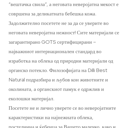
“вештачка свила”, а неговата неверојатна мекост е
совршена за деликатната бебешка кожа.
Задолжително посетете не за да се уверите во
неговата неверојатна нежност! Сите материјали се
загарантирано GOTS сертифицирани –
најважниот интернационален стандард во
изработка на облека од природни материјали од
органско потекло. Филозофијата на Dilli Best
Natural подразбира и љубов кон животните и
околината, а органскиот памук е одржлив и
еколошки материјал.
Посетете не и лично уверете се во неверојатните
карактеристики на најнежната облека,
постелнина и ќебенца за Вашето малечко, како и