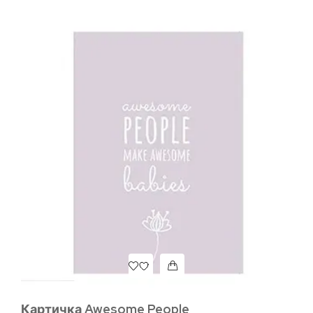
Картичка Awesome People
Ба