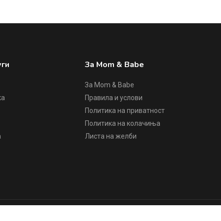
уги
За Mom & Babe
За Mom & Babe
ка
Правила и услови
Политика на приватност
е
Политика на колачиња
а
Листа на желби