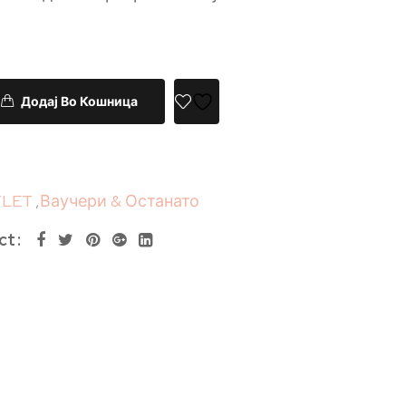
Додај Во Кошница
LET
,
Ваучери & Останато
ct