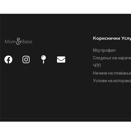
Кориснички Усл
Мој профил
Следење на нарач
ЧПП
Начини на плаќањ
Услови на испорак