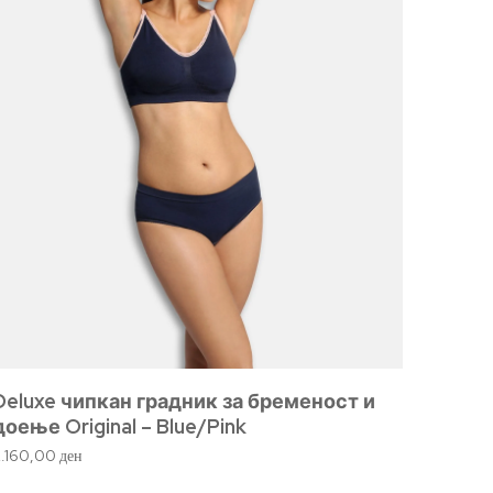
Deluxe чипкан градник за бременост и
Градн
доење Original – Blue/Pink
1.240,
2.160,00
ден