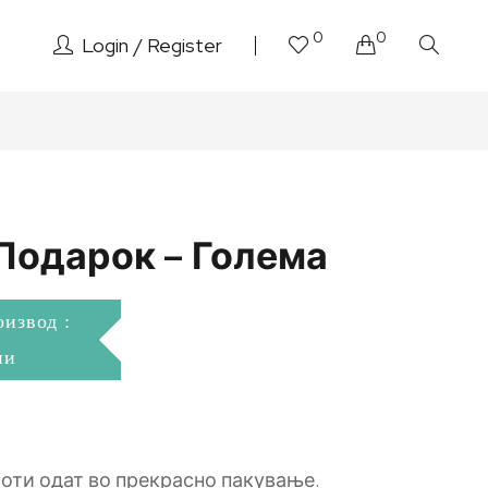
0
0
Login
Register
 Подарок – Голема
оизвод :
ни
оти одат во прекрасно пакување.