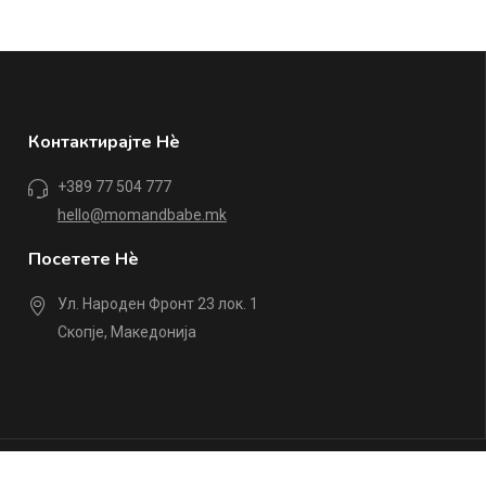
Контактирајте Нè
+389 77 504 777
hello@momandbabe.mk
Посетете Нè
Ул. Народен Фронт 23 лок. 1
Скопје, Македонија