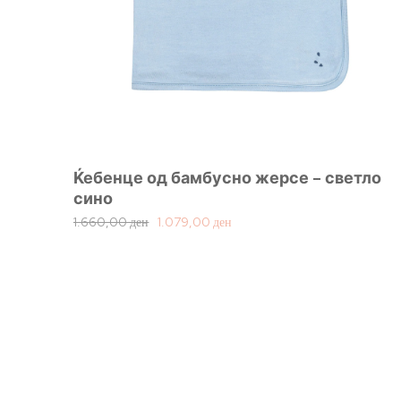
Ќебенце од бамбусно жерсе – светло
сино
1.660,00
ден
1.079,00
ден