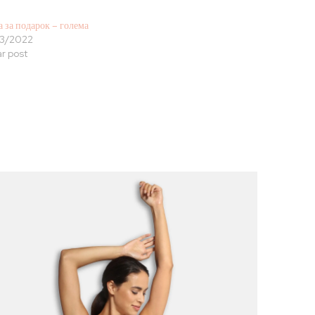
а за подарок – голема
3/2022
ar post