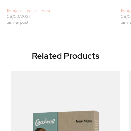
Кутија за подарок – мала
Кутиј
08/03/2022
08/0
Similar post
Simil
Related Products