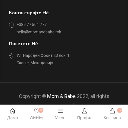
Контактирајте Нè
+389 77 504 777
hello@momandbabe.mk
Посетете Нè
Ул. Народен Фронт 23 лок. 1
Скопје, Македонија
Copyright ©
Mom & Babe
2022, all rights
reserved.
0
0
Дома
Wishlist
Menu
Профил
Кошница