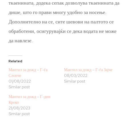
ткаенината, додека сепак дозволува ткаенината да
дише, што го прави многу удобно за носење.
Дополнително на се, сите шевови на палтото се
обработени, осигурувајќи се дека водата не може
да навлезе.
Related
Мантил за дожд – Г-ѓа
Мантил за дожд – Г-ѓа Зајче
Слонче
08/03/2022
01/08/2022
Similar post
Similar post
Мантил за дожд – Г-дин
Кроко
21/08/2023
Similar post