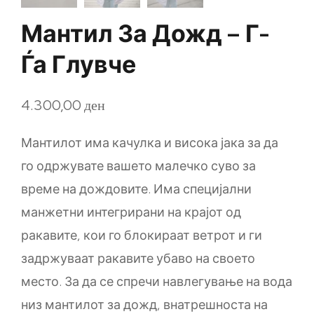
Мантил За Дожд – Г-
Ѓа Глувче
4.300,00
ден
Мантилот има качулка и висока јака за да
го одржувате вашето малечко суво за
време на дождовите. Има специјални
манжетни интегрирани на крајот од
ракавите, кои го блокираат ветрот и ги
задржуваат ракавите убаво на своето
место. За да се спречи навлегување на вода
низ мантилот за дожд, внатрешноста на