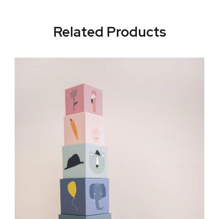
Related Products
Д
М