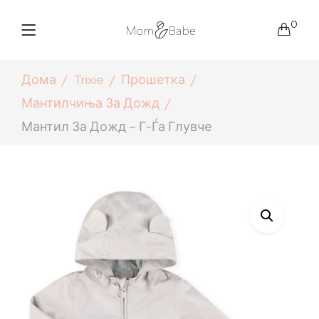
0
Дома
Trixie
Прошетка
Мантилчиња За Дожд
Мантил За Дожд – Г-Ѓа Глувче