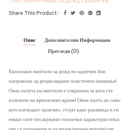
Trixie
,
Мантилчиња За Дожд
,
Прошетка
Share This Product
Опис
Дополнителни Информации
Прегледи (0)
Еколошки мантили за дожд во одлични бои
направени од рециклирани пластични шишиња!
Оваа палета на мантили е совршена за кога сте
излезени на врнежливо време! Овие палта не само
што изгледаат одлично, стојат како ракавица и ги
имаат сите посакувани технички карактеристики;
тие се направени и од рециклирани материјали.