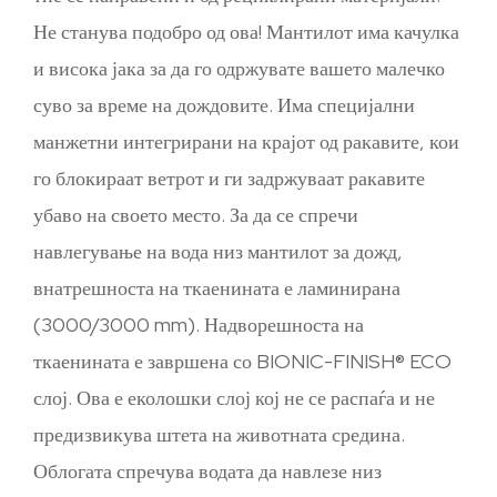
Не станува подобро од ова! Мантилот има качулка
и висока јака за да го одржувате вашето малечко
суво за време на дождовите. Има специјални
манжетни интегрирани на крајот од ракавите, кои
го блокираат ветрот и ги задржуваат ракавите
убаво на своето место. За да се спречи
навлегување на вода низ мантилот за дожд,
внатрешноста на ткаенината е ламинирана
(3000/3000 mm). Надворешноста на
ткаенината е завршена со BIONIC-FINISH® ECO
слој. Ова е еколошки слој кој не се распаѓа и не
предизвикува штета на животната средина.
Облогата спречува водата да навлезе низ