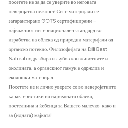
посетете не за да се уверите во неговата
неверојатна нежност! Сите материјали се
загарантирано GOTS сертифицирани –
најважниот интернационален стандард во
изработка на облека од природни материјали од
органско потекло. Филозофијата на Dilli Best
Natural подразбира и љубов кон животните и
околината, а органскиот памук е одржлив и
еколошки материјал.
Посетете не и лично уверете се во неверојатните
карактеристики на најнежната облека,
постелнина и ќебенца за Вашето малечко, како и
за (идната) мајката!