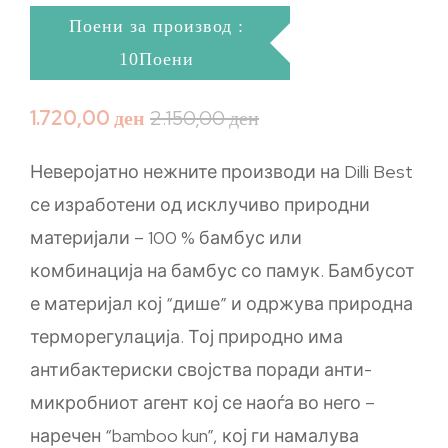
Поени за производ :
10Поени
1.720,00
ден
2.150,00
ден
Неверојатно нежните производи на Dilli Best
се изработени од исклучиво природни
материјали – 100 % бамбус или
комбинација на бамбус со памук. Бамбусот
е материјал кој “дише” и одржува природна
терморегулација. Тој природно има
антибактериски својства поради анти-
микробниот агент кој се наоѓа во него –
наречен “bamboo kun”, кој ги намалува