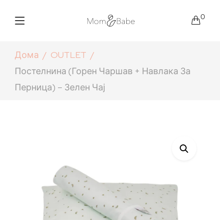
0
Дома
OUTLET
Постелнина (горен Чаршав + Навлака За
Перница) – Зелен Чај