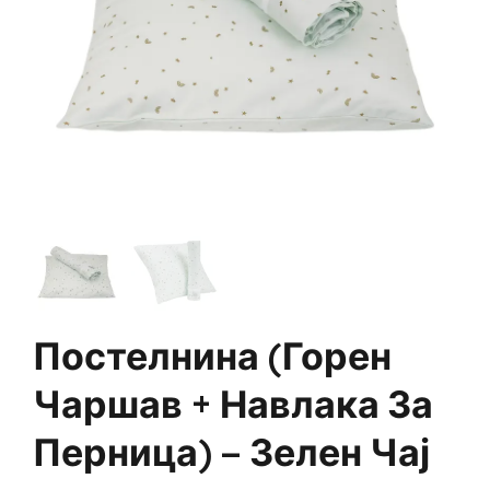
Постелнина (горен
Чаршав + Навлака За
Перница) – Зелен Чај