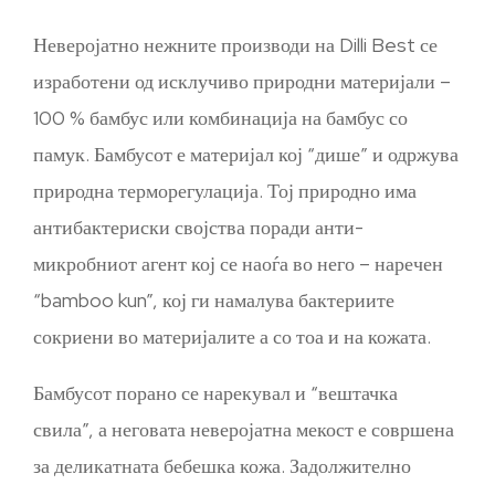
Неверојатно нежните производи на Dilli Best се
изработени од исклучиво природни материјали –
100 % бамбус или комбинација на бамбус со
памук. Бамбусот е материјал кој “дише” и одржува
природна терморегулација. Тој природно има
антибактериски својства поради анти-
микробниот агент кој се наоѓа во него – наречен
“bamboo kun”, кој ги намалува бактериите
сокриени во материјалите а со тоа и на кожата.
Бамбусот порано се нарекувал и “вештачка
свила”, а неговата неверојатна мекост е совршена
за деликатната бебешка кожа. Задолжително