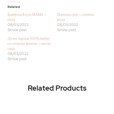
Related
Бамбусна Блуза МАМА –
Перница срце – слонова
Ivory
коска
08/03/2022
08/03/2022
Similar post
Similar post
Долен чаршав 100% бамбус
со сатенски финиш – светло
сина
08/03/2022
Similar post
Related Products