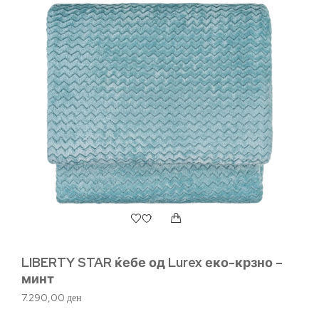
LIBERTY STAR ќебе од Lurex еко-крзно –
Ба
минт
1.
7.290,00
ден