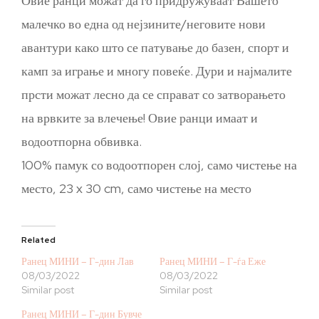
Овие ранци можат да го придружуваат Вашето
малечко во една од нејзините/неговите нови
авантури како што се патување до базен, спорт и
камп за играње и многу повеќе. Дури и најмалите
прсти можат лесно да се справат со затворањето
на врвките за влечење! Овие ранци имаат и
водоотпорна обвивка.
100% памук со водоотпорен слој, само чистење на
место, 23 x 30 cm, само чистење на место
Related
Ранец МИНИ – Г-дин Лав
Ранец МИНИ – Г-ѓа Еже
08/03/2022
08/03/2022
Similar post
Similar post
Ранец МИНИ – Г-дин Бувче