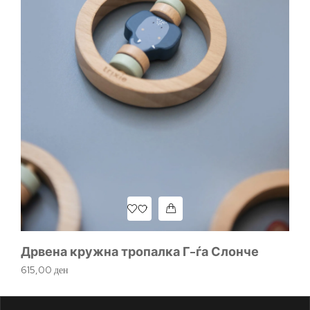
Дрвена кружна тропалка Г-ѓа Слонче
Д
615,00
ден
92