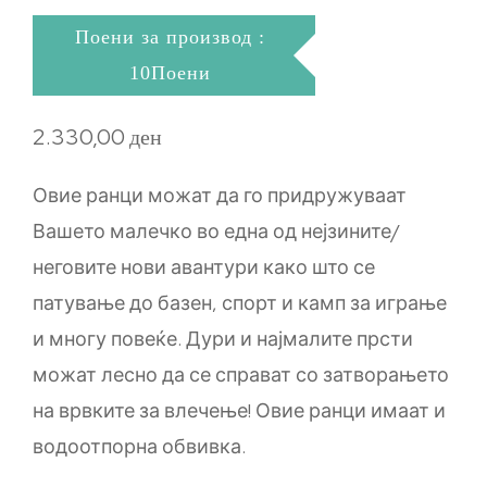
Поени за производ :
10Поени
2.330,00
ден
Овие ранци можат да го придружуваат
Вашето малечко во една од нејзините/
неговите нови авантури како што се
патување до базен, спорт и камп за играње
и многу повеќе. Дури и најмалите прсти
можат лесно да се справат со затворањето
на врвките за влечење! Овие ранци имаат и
водоотпорна обвивка.