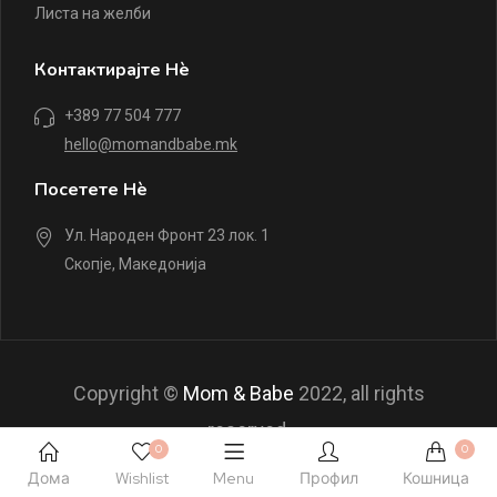
Листа на желби
Контактирајте Нè
+389 77 504 777
hello@momandbabe.mk
Посетете Нè
Ул. Народен Фронт 23 лок. 1
Скопје, Македонија
Copyright ©
Mom & Babe
2022, all rights
reserved.
0
0
Дома
Wishlist
Menu
Профил
Кошница