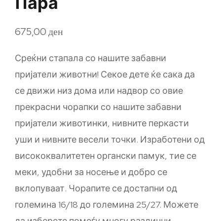
Пара
675,00
ден
Среќни стапала со нашите забавни
пријатели животни! Секое дете ќе сака да
се движи низ дома или надвор со овие
прекрасни чорапки со нашите забавни
пријатели животинки, нивните перкасти
уши и нивните весели точки. Изработени од
висококвалитетен органски памук, тие се
меки, удобни за носење и добро се
вклопуваат. Чорапите се достапни од
големина 16/18 до големина 25/27. Можете
да изберете помеѓу многу различни