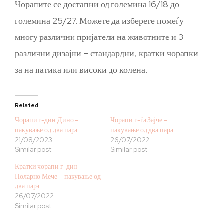
Чорапите се достапни од големина 16/18 до
големина 25/27. Можете да изберете помеѓу
многу различни пријатели на животните и 3
различни дизајни – стандардни, кратки чорапки
за на патика или високи до колена.
Related
Чорапи г-дин Дино –
Чорапи г-ѓа Зајче –
пакување од два пара
пакување од два пара
21/08/2023
26/07/2022
Similar post
Similar post
Кратки чорапи г-дин
Поларно Мече – пакување од
два пара
26/07/2022
Similar post