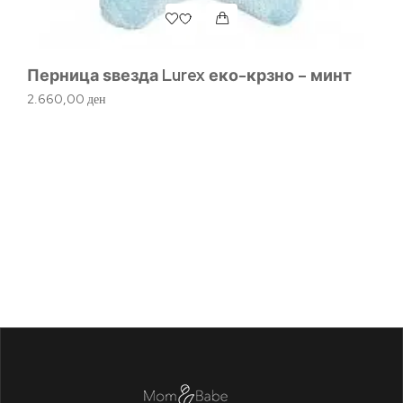
Перница ѕвезда Lurex еко-крзно – минт
Др
2.660,00
ден
р
1.