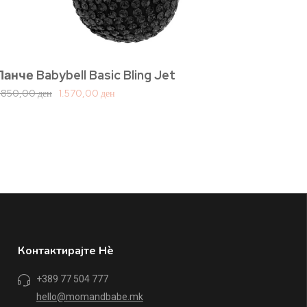
минт
7.290,
Ланче Babybell Basic Bling Jet
1.850,00
ден
1.570,00
ден
Контактирајте Нè
+389 77 504 777
hello@momandbabe.mk