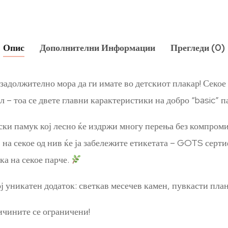
Опис
Дополнителни Информации
Прегледи (0)
и задолжително мора да ги имате во детскиот плакар! Секое
л – тоа се двете главни карактеристики на добро “basic” п
ски памук кој лесно ќе издржи многу перења без компромис
, на секое од нив ќе ја забележите етикетата – GOTS серт
ка на секое парче.
вој уникатен додаток: светкав месечев камен, пувкасти пл
личините се ограничени!