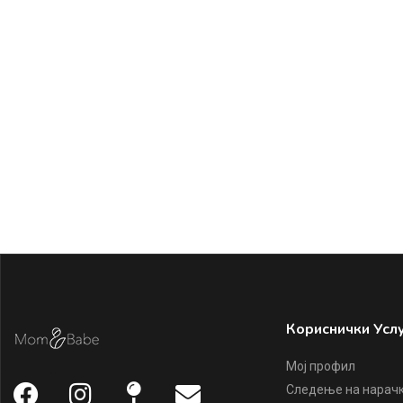
Кориснички Усл
Мој профил
Следење на нарач