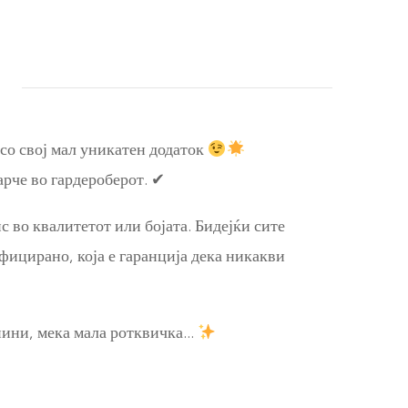
 со свој мал уникатен додаток
арче во гардероберот. ✔
 во квалитетот или бојата. Бидејќи сите
ифицирано, која е гаранција дека никакви
анини, мека мала ротквичка…