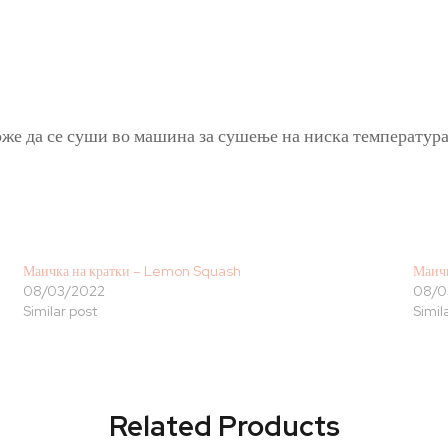
же да се суши во машина за сушење на ниска температура; 
Маичка на кратки – Lemon Squash
Маич
08/03/2022
08/0
Similar post
Simil
Related Products