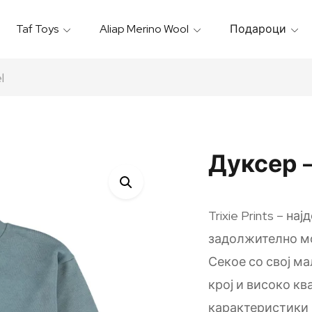
Taf Toys
Aliap Merino Wool
Подароци
Игрални & Подлоги – Baby Gyms
Термо Торбици & Футроли
Термички Садови За Храна
Бањарки & Пешкири
l
Дуксер –
Trixie Prints – н
задолжително мо
Секое со свој м
крој и високо кв
карактеристики н