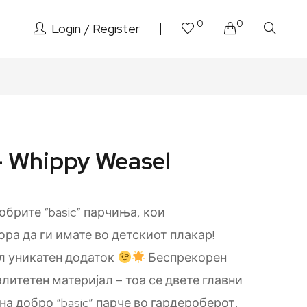
0
0
Login
Register
 Whippy Weasel
ајдобрите “basic” парчиња, кои
ра да ги имате во детскиот плакар!
ал уникатен додаток
Беспрекорен
алитетен материјал – тоа се двете главни
а добро “basic” парче во гардероберот.