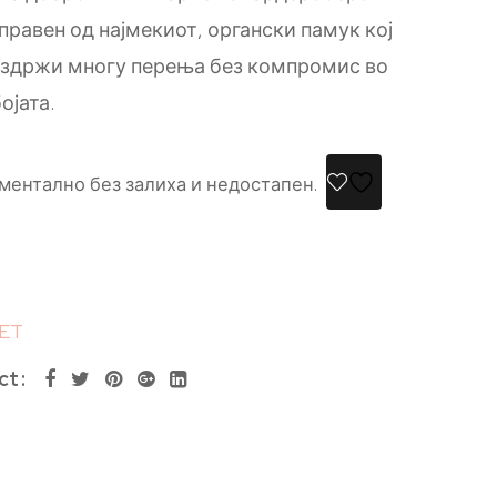
правен од најмекиот, органски памук кој
издржи многу перења без компромис во
ојата.
ментално без залиха и недостапен.
ET
ct