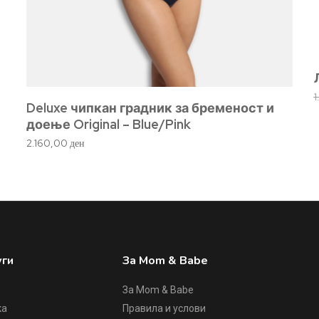
Deluxe чипкан градник за бременост и
доење Original – Blue/Pink
2.160,00
ден
уги
За Mom & Babe
За Mom & Babe
ка
Правила и услови