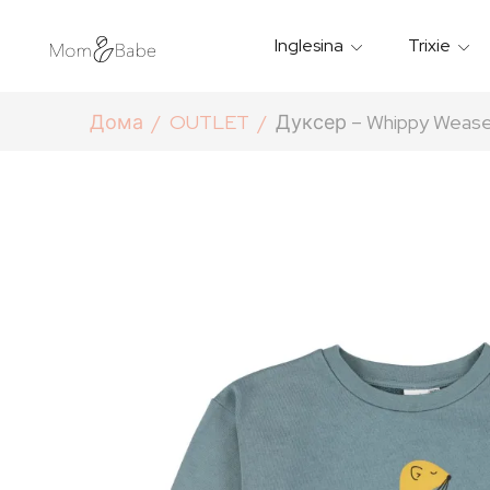
Inglesina
Trixie
Термички Садови За Храна
Мантилчиња За Дожд
Дома
OUTLET
Дуксер – Whippy Wease