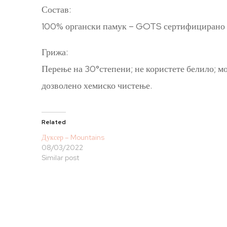
Состав:
100% органски памук – GOTS сертифицирано
Грижа:
Перење на 30°степени; не користете белило; мо
дозволено хемиско чистење.
Related
Дуксер – Mountains
08/03/2022
Similar post