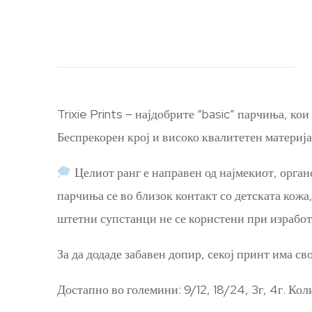
Trixie Prints – најдобрите “basic” парчиња, ко
Беспрекорен крој и високо квалитетен материја
Целиот ранг е направен од најмекиот, орган
парчиња се во близок контакт со детската кожа
штетни супстанци не се користени при изработ
За да додаде забавен допир, секој принт има с
Достапно во големини: 9/12, 18/24, 3г, 4г. Ко