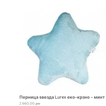
Перница ѕвезда Lurex еко-крзно – минт
2.660,00
ден