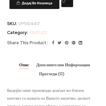
Додај Во Кошница
SKU:
VP5104417
Category:
OUTLET
Share This Product
Опис
Дополнителни Информации
Прегледи (0)
Бидејќи овие производи доаѓаат во близок
контакт со кожата на Вашето малечко, целиот
ранг на детска долна облека е направена од