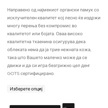
Направено од најмекиот органски памук со
исклучителен квалитет кој лесно ќе издржи
многу перења без компромис во
квалитетот или бојата. Оваа високо
квалитетна ткаенина осигурува дека
облеката нема да ја трие нежната кожа,
така што Вашето малечко може да се
движи и да си игра безгрижно цел ден!
GOTS сертифицирано.