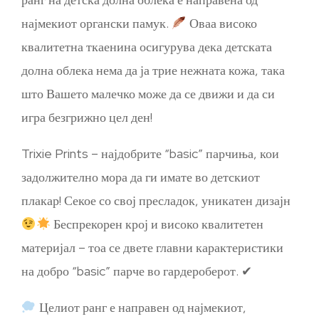
најмекиот органски памук.
Оваа високо
квалитетна ткаенина осигурува дека детската
долна облека нема да ја трие нежната кожа, така
што Вашето малечко може да се движи и да си
игра безгрижно цел ден!
Trixie Prints – најдобрите “basic” парчиња, кои
задолжително мора да ги имате во детскиот
плакар! Секое со свој пресладок, уникатен дизајн
Беспрекорен крој и високо квалитетен
материјал – тоа се двете главни карактеристики
на добро “basic” парче во гардероберот. ✔
Целиот ранг е направен од најмекиот,