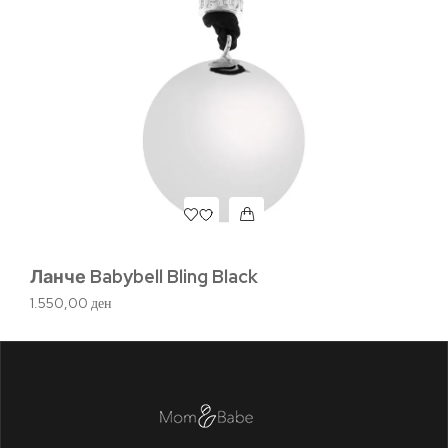
L
п
9.
Ланче Babybell Bling Black
1.550,00
ден