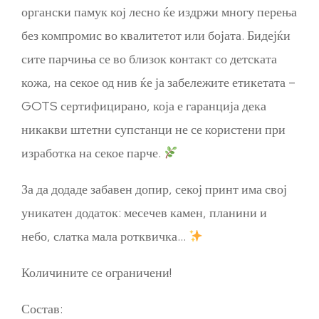
органски памук кој лесно ќе издржи многу перења
без компромис во квалитетот или бојата. Бидејќи
сите парчиња се во близок контакт со детската
кожа, на секое од нив ќе ја забележите етикетата –
GOTS сертифицирано, која е гаранција дека
никакви штетни супстанци не се користени при
изработка на секое парче.
За да додаде забавен допир, секој принт има свој
уникатен додаток: месечев камен, планини и
небо, слатка мала ротквичка…
Количините се ограничени!
Состав: